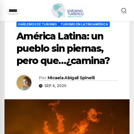
Saltar
HABLEMOS DE TURISMO
TURISMO EN LATINOAMÉRICA
al
América Latina: un
contenido
pueblo sin piernas,
pero que…¿camina?
Por
Micaela Abigail Spinelli
SEP 4, 2020