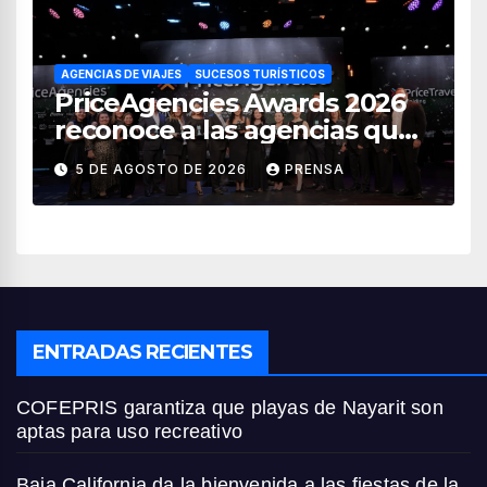
AGENCIAS DE VIAJES
SUCESOS TURÍSTICOS
PriceAgencies Awards 2026
reconoce a las agencias que
impulsan el crecimiento del
5 DE AGOSTO DE 2026
PRENSA
turismo en México
ENTRADAS RECIENTES
COFEPRIS garantiza que playas de Nayarit son
aptas para uso recreativo
Baja California da la bienvenida a las fiestas de la