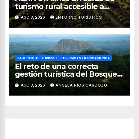
turismo rural accesible a
través de WhatsApp
AGO 3, 2026
ENTORNO TURÍSTICO
HABLEMOS DE TURISMO
TURISMO EN LATINOAMÉRICA
El reto de una correcta
gestión turística del Bosque
de Pomac (en Perú)
AGO 3, 2026
ÁNGELA RÍOS CARDOZO