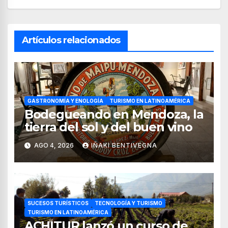
Artículos relacionados
GASTRONOMÍA Y ENOLOGÍA
TURISMO EN LATINOAMÉRICA
Bodegueando en Mendoza, la
tierra del sol y del buen vino
AGO 4, 2026
IÑAKI BENTIVEGNA
SUCESOS TURÍSTICOS
TECNOLOGÍA Y TURISMO
TURISMO EN LATINOAMÉRICA
ACHITUR lanzó un curso de