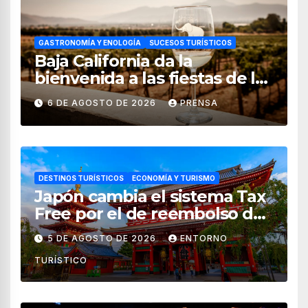
GASTRONOMÍA Y ENOLOGÍA
SUCESOS TURÍSTICOS
Baja California da la
bienvenida a las fiestas de la
vendimia 2026
6 DE AGOSTO DE 2026
PRENSA
DESTINOS TURÍSTICOS
ECONOMÍA Y TURISMO
Japón cambia el sistema Tax
Free por el de reembolso de
impuestos desde noviembre
5 DE AGOSTO DE 2026
ENTORNO
de 2026
TURÍSTICO