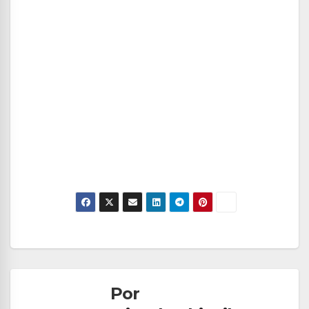
Navegación
de
Por
entradas