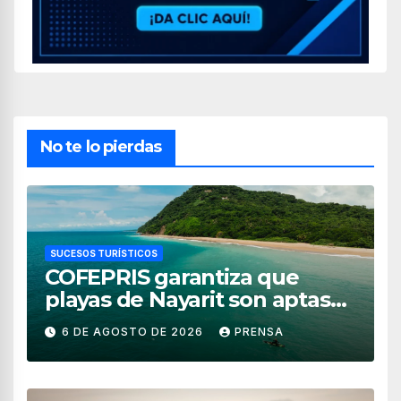
No te lo pierdas
SUCESOS TURÍSTICOS
COFEPRIS garantiza que
playas de Nayarit son aptas
para uso recreativo
6 DE AGOSTO DE 2026
PRENSA