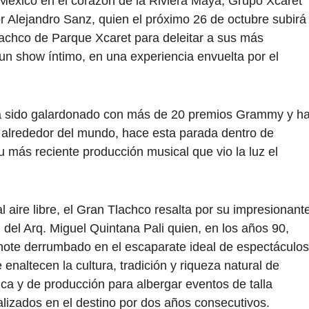
México en el corazón de la Riviera Maya, Grupo Xcaret
r Alejandro Sanz, quien el próximo 26 de octubre subirá
lachco de Parque Xcaret para deleitar a sus más
un show íntimo, en una experiencia envuelta por el
 ha sido galardonado con más de 20 premios Grammy y h
 alrededor del mundo, hace esta parada dentro de
 más reciente producción musical que vio la luz el
l aire libre, el Gran Tlachco resalta por su impresionant
n del Arq. Miguel Quintana Pali quien, en los años 90,
cenote derrumbado en el escaparate ideal de espectáculos
naltecen la cultura, tradición y riqueza natural de
ica y de producción para albergar eventos de talla
alizados en el destino por dos años consecutivos.