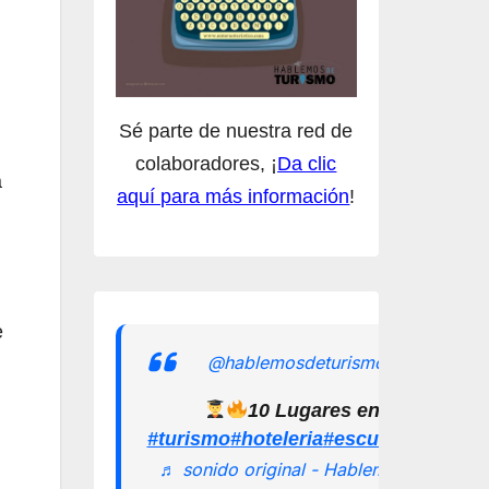
Sé parte de nuestra red de
colaboradores, ¡
Da clic
a
aquí para más información
!
e
@hablemosdeturismomx
10 Lugares en los que pu
#turismo
#hoteleria
#escuelamexican
♬ sonido original - Hablemos de