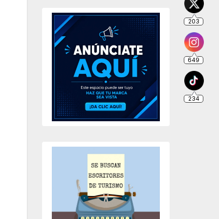
203
649
234