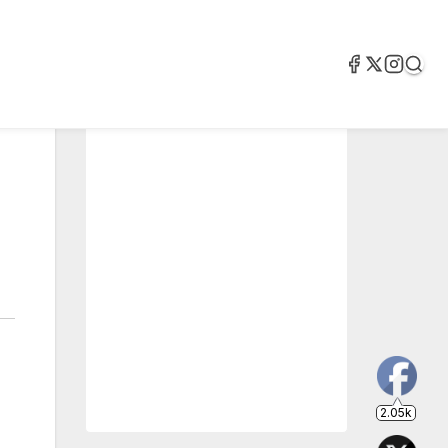
2.05k