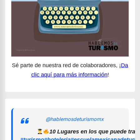
Sé parte de nuestra red de colaboradores, ¡
Da
clic aquí para más información
!
@hablemosdeturismomx
10 Lugares en los que puede trab
#turismo
#hoteleria
#escuelamexicanadeturi