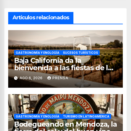
Artículos relacionados
GASTRONOMÍA Y ENOLOGÍA
SUCESOS TURÍSTICOS
Baja California da la
bienvenida a las fiestas de la
vendimia 2026
AGO 6, 2026
PRENSA
GASTRONOMÍA Y ENOLOGÍA
TURISMO EN LATINOAMÉRICA
Bodegueando en Mendoza, la