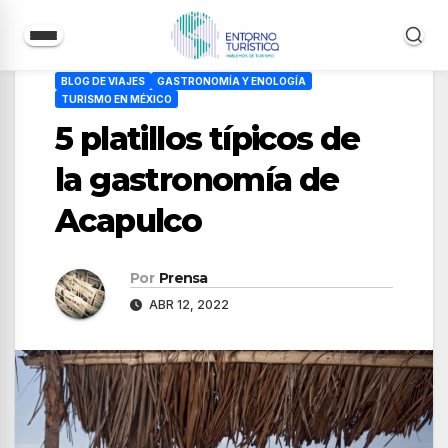
Saltar
BLOG DE VIAJES
GASTRONOMÍA Y ENOLOGÍA
al
TURISMO EN MÉXICO
contenido
5 platillos típicos de
la gastronomía de
Acapulco
Por
Prensa
ABR 12, 2022