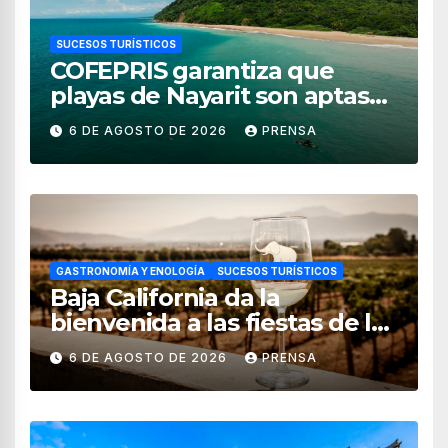
SUCESOS TURÍSTICOS
COFEPRIS garantiza que
playas de Nayarit son aptas
para uso recreativo
6 DE AGOSTO DE 2026
PRENSA
GASTRONOMÍA Y ENOLOGÍA
SUCESOS TURÍSTICOS
Baja California da la
bienvenida a las fiestas de la
vendimia 2026
6 DE AGOSTO DE 2026
PRENSA