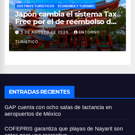
DESTINOS TURÍSTICOS
ECONOMÍA Y TURISMO
Japón cambia el sistema Tax
Free por el de reembolso de
impuestos desde noviembre
5 DE AGOSTO DE 2026
ENTORNO
de 2026
TURÍSTICO
ENTRADAS RECIENTES
GAP cuenta con ocho salas de lactancia en
aeropuertos de México
COFEPRIS garantiza que playas de Nayarit son