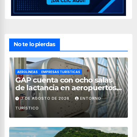
No te lo pierdas
AEROLÍNEAS
EMPRESAS TURÍSTICAS
GAP cuenta con ocho salas
de lactancia en aeropuertos
de México
7 DE AGOSTO DE 2026
ENTORNO
TURÍSTICO