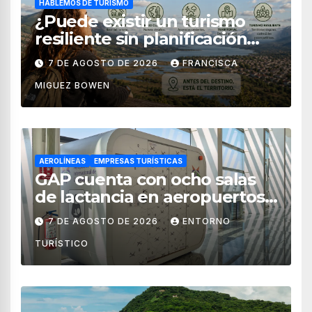
HABLEMOS DE TURISMO
¿Puede existir un turismo
resiliente sin planificación
territorial?
7 DE AGOSTO DE 2026
FRANCISCA
MIGUEZ BOWEN
AEROLÍNEAS
EMPRESAS TURÍSTICAS
GAP cuenta con ocho salas
de lactancia en aeropuertos
de México
7 DE AGOSTO DE 2026
ENTORNO
TURÍSTICO