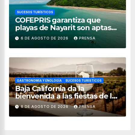
SUCESOS TURÍSTICOS
COFEPRIS garantiza que
playas de Nayarit son aptas
para uso recreativo
6 DE AGOSTO DE 2026
PRENSA
GASTRONOMÍA Y ENOLOGÍA
SUCESOS TURÍSTICOS
Baja California da la
bienvenida a las fiestas de la
vendimia 2026
6 DE AGOSTO DE 2026
PRENSA