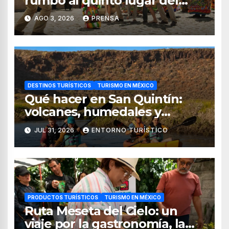
rumbo al quinto lugar del
turismo mundial
AGO 3, 2026
PRENSA
DESTINOS TURÍSTICOS
TURISMO EN MÉXICO
Qué hacer en San Quintín:
volcanes, humedales y
sabores del mar
JUL 31, 2026
ENTORNO TURÍSTICO
PRODUCTOS TURÍSTICOS
TURISMO EN MÉXICO
Ruta Meseta del Cielo: un
viaje por la gastronomía, la