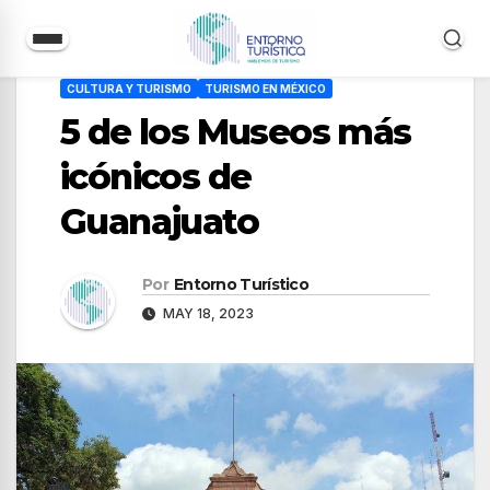
Saltar
CULTURA Y TURISMO
TURISMO EN MÉXICO
al
5 de los Museos más
contenido
icónicos de
Guanajuato
Por
Entorno Turístico
MAY 18, 2023