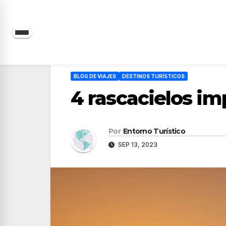
Saltar
al
contenido
BLOG DE VIAJES
DESTINOS TURÍSTICOS
4 rascacielos i
Por
Entorno Turístico
SEP 13, 2023