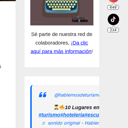
Sé parte de nuestra red de
colaboradores, ¡
Da clic
aquí para más información
!
s
@hablemosdeturismomx
10 Lugares en los que pu
#turismo
#hoteleria
#escuelamexican
♬ sonido original - Hablemos de