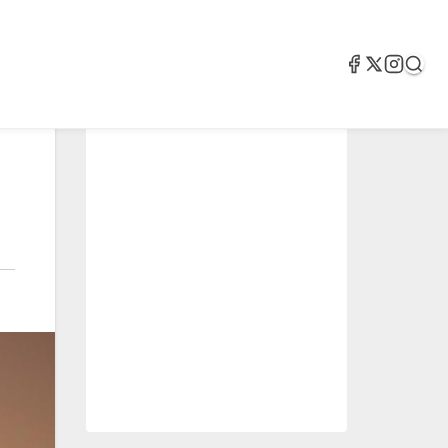
2.05k