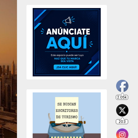
203
649
234