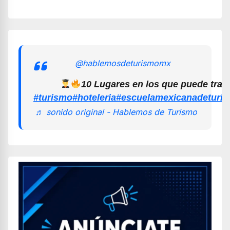
@hablemosdeturismomx
10 Lugares en los que puede trab
#turismo
#hoteleria
#escuelamexicanadeturi
♬ sonido original - Hablemos de Turismo