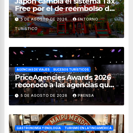
Japón cambia el sistema Tax
Free por el de reembolso de
impuestos desde noviembre
5 DE AGOSTO DE 2026
ENTORNO
de 2026
TURÍSTICO
AGENCIAS DE VIAJES
SUCESOS TURÍSTICOS
PriceAgencies Awards 2026
reconoce a las agencias que
impulsan el crecimiento del
5 DE AGOSTO DE 2026
PRENSA
turismo en México
GASTRONOMÍA Y ENOLOGÍA
TURISMO EN LATINOAMÉRICA