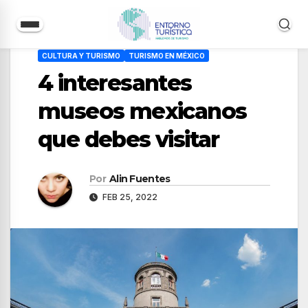
Saltar
CULTURA Y TURISMO
TURISMO EN MÉXICO
al
4 interesantes
contenido
museos mexicanos
que debes visitar
Por
Alin Fuentes
FEB 25, 2022