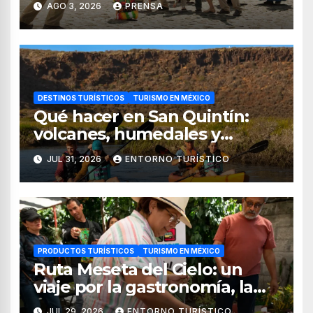
AGO 3, 2026
PRENSA
DESTINOS TURÍSTICOS
TURISMO EN MÉXICO
Qué hacer en San Quintín:
volcanes, humedales y
sabores del mar
JUL 31, 2026
ENTORNO TURÍSTICO
PRODUCTOS TURÍSTICOS
TURISMO EN MÉXICO
Ruta Meseta del Cielo: un
viaje por la gastronomía, la
cultura y los paisajes de
JUL 29, 2026
ENTORNO TURÍSTICO