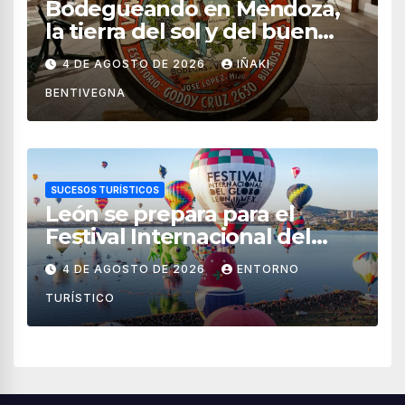
Bodegueando en Mendoza,
la tierra del sol y del buen
vino
4 DE AGOSTO DE 2026
IÑAKI
BENTIVEGNA
SUCESOS TURÍSTICOS
León se prepara para el
Festival Internacional del
Globo 2026 con pilotos de 25
4 DE AGOSTO DE 2026
ENTORNO
países
TURÍSTICO