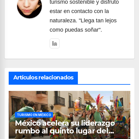
turismo sostenible y disfruto
estar en contacto con la
naturaleza. "Llega tan lejos
como puedas soñar".
Artículos relacionados
TURISMO EN MÉXICO
México acelera su liderazgo
rumbo al quinto lugar del
turismo mundial