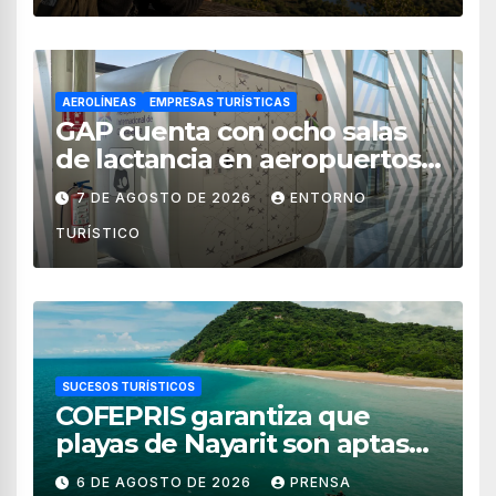
AEROLÍNEAS
EMPRESAS TURÍSTICAS
GAP cuenta con ocho salas
de lactancia en aeropuertos
de México
7 DE AGOSTO DE 2026
ENTORNO
TURÍSTICO
SUCESOS TURÍSTICOS
COFEPRIS garantiza que
playas de Nayarit son aptas
para uso recreativo
6 DE AGOSTO DE 2026
PRENSA