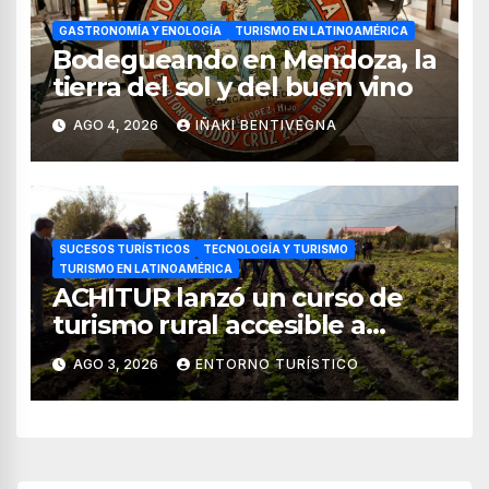
GASTRONOMÍA Y ENOLOGÍA
TURISMO EN LATINOAMÉRICA
Bodegueando en Mendoza, la
tierra del sol y del buen vino
AGO 4, 2026
IÑAKI BENTIVEGNA
SUCESOS TURÍSTICOS
TECNOLOGÍA Y TURISMO
TURISMO EN LATINOAMÉRICA
ACHITUR lanzó un curso de
turismo rural accesible a
través de WhatsApp
AGO 3, 2026
ENTORNO TURÍSTICO