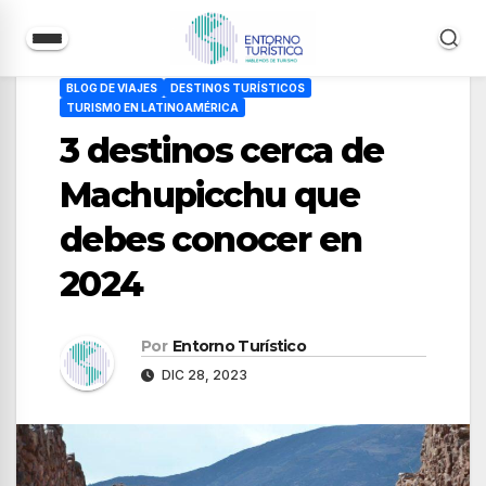
Saltar
BLOG DE VIAJES
DESTINOS TURÍSTICOS
al
TURISMO EN LATINOAMÉRICA
contenido
3 destinos cerca de
Machupicchu que
debes conocer en
2024
Por
Entorno Turístico
DIC 28, 2023