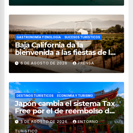
GASTRONOMÍA Y ENOLOGÍA
SUCESOS TURÍSTICOS
Baja California da la
bienvenida a las fiestas de la
vendimia 2026
6 DE AGOSTO DE 2026
PRENSA
DESTINOS TURÍSTICOS
ECONOMÍA Y TURISMO
Japón cambia el sistema Tax
Free por el de reembolso de
impuestos desde noviembre
5 DE AGOSTO DE 2026
ENTORNO
de 2026
TURÍSTICO