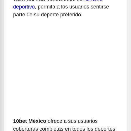
deportivo
, permita a los usuarios sentirse
parte de su deporte preferido.
10bet México
ofrece a sus usuarios
coberturas completas en todos los deportes