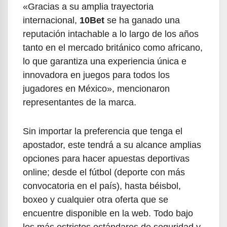
«Gracias a su amplia trayectoria
internacional,
10Bet
se ha ganado una
reputación intachable a lo largo de los años
tanto en el mercado británico como africano,
lo que garantiza una experiencia única e
innovadora en juegos para todos los
jugadores en México», mencionaron
representantes de la marca.
Sin importar la preferencia que tenga el
apostador, este tendrá a su alcance amplias
opciones para hacer apuestas deportivas
online; desde el fútbol (deporte con más
convocatoria en el país), hasta béisbol,
boxeo y cualquier otra oferta que se
encuentre disponible en la web. Todo bajo