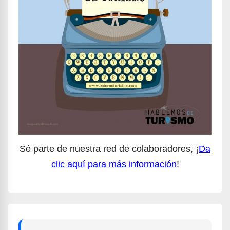
Sé parte de nuestra red de colaboradores, ¡
Da
clic aquí para más información
!