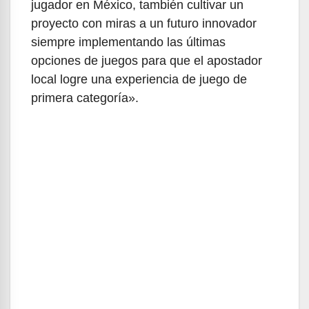
jugador en México, también cultivar un
proyecto con miras a un futuro innovador
siempre implementando las últimas
opciones de juegos para que el apostador
local logre una experiencia de juego de
primera categoría».