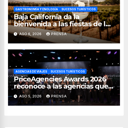
GASTRONOMÍA Y ENOLOGÍA
SUCESOS TURÍSTICOS
Baja California da la
bienvenida a las fiestas de la
vendimia 2026
AGO 6, 2026
PRENSA
AGENCIAS DE VIAJES
SUCESOS TURÍSTICOS
PriceAgencies Awards 2026
reconoce a las agencias que
impulsan el crecimiento del
AGO 5, 2026
PRENSA
turismo en México