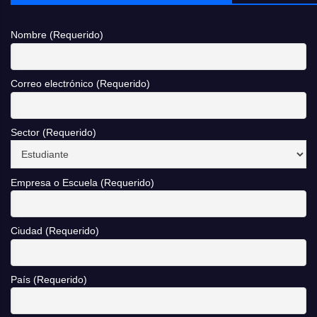
Nombre (Requerido)
Correo electrónico (Requerido)
Sector (Requerido)
Empresa o Escuela (Requerido)
Ciudad (Requerido)
País (Requerido)