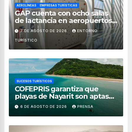
AEROLÍNEAS
EMPRESAS TURÍSTICAS
GAP cuenta con ocho salas
de lactancia en aeropuertos
de México
7 DE AGOSTO DE 2026
ENTORNO
TURÍSTICO
SUCESOS TURÍSTICOS
COFEPRIS garantiza que
playas de Nayarit son aptas
para uso recreativo
6 DE AGOSTO DE 2026
PRENSA