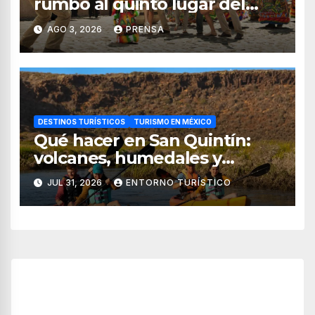
rumbo al quinto lugar del
turismo mundial
AGO 3, 2026
PRENSA
DESTINOS TURÍSTICOS
TURISMO EN MÉXICO
Qué hacer en San Quintín:
volcanes, humedales y
sabores del mar
JUL 31, 2026
ENTORNO TURÍSTICO