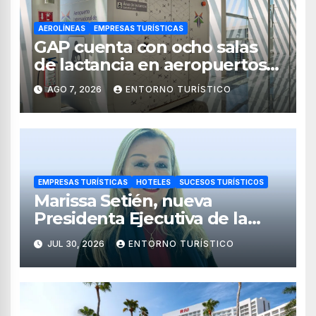
AEROLÍNEAS
EMPRESAS TURÍSTICAS
GAP cuenta con ocho salas
de lactancia en aeropuertos
de México
AGO 7, 2026
ENTORNO TURÍSTICO
EMPRESAS TURÍSTICAS
HOTELES
SUCESOS TURÍSTICOS
Marissa Setién, nueva
Presidenta Ejecutiva de la
Asociación de Hoteles Costa
JUL 30, 2026
ENTORNO TURÍSTICO
Mujeres