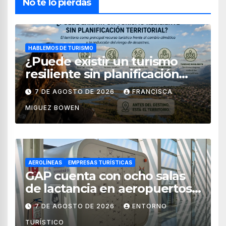
No te lo pierdas
HABLEMOS DE TURISMO
¿Puede existir un turismo
resiliente sin planificación
territorial?
7 DE AGOSTO DE 2026
FRANCISCA
MIGUEZ BOWEN
AEROLÍNEAS
EMPRESAS TURÍSTICAS
GAP cuenta con ocho salas
de lactancia en aeropuertos
de México
7 DE AGOSTO DE 2026
ENTORNO
TURÍSTICO