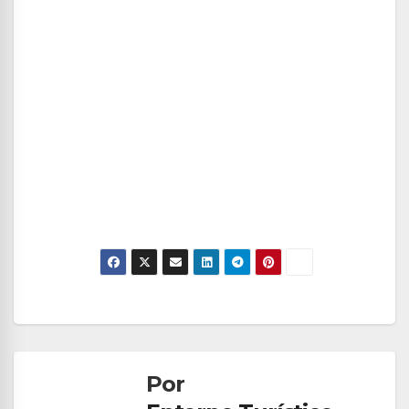
Navegación
de
Por
entradas