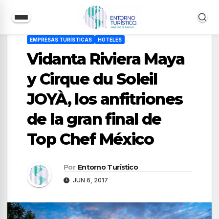
Saltar
EMPRESAS TURÍSTICAS
HOTELES
al
Vidanta Riviera Maya
contenido
y Cirque du Soleil
JOYÀ, los anfitriones
de la gran final de
Top Chef México
Por
Entorno Turístico
JUN 6, 2017