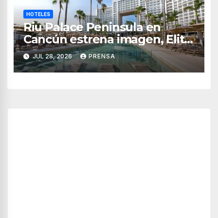
HOTELES
Riu Palace Peninsula en
Cancún estrena imagen, Elite
Club y nuevas opciones de
JUL 28, 2026
PRENSA
hospedaje