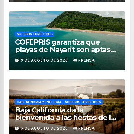
SUCESOS TURÍSTICOS
COFEPRIS garantiza que
playas de Nayarit son aptas
para uso recreativo
6 DE AGOSTO DE 2026
PRENSA
GASTRONOMÍA Y ENOLOGÍA
SUCESOS TURÍSTICOS
Baja California da la
bienvenida a las fiestas de la
vendimia 2026
6 DE AGOSTO DE 2026
PRENSA