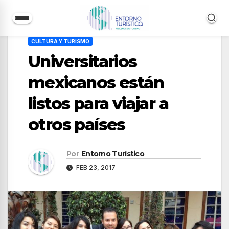
Saltar
CULTURA Y TURISMO
al
Universitarios
contenido
mexicanos están
listos para viajar a
otros países
Por
Entorno Turístico
FEB 23, 2017