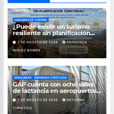
HABLEMOS DE TURISMO
¿Puede existir un turismo
resiliente sin planificación
territorial?
7 DE AGOSTO DE 2026
FRANCISCA
MIGUEZ BOWEN
AEROLÍNEAS
EMPRESAS TURÍSTICAS
GAP cuenta con ocho salas
de lactancia en aeropuertos
de México
7 DE AGOSTO DE 2026
ENTORNO
TURÍSTICO