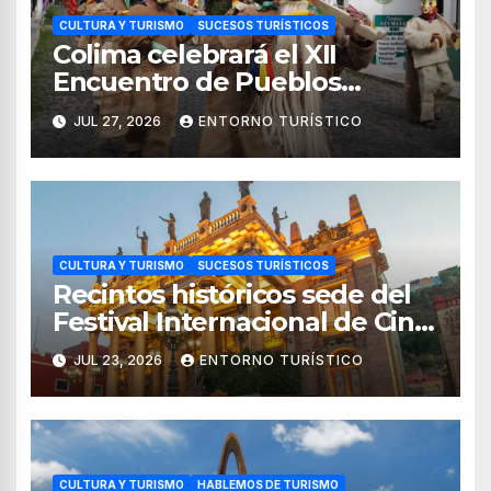
CULTURA Y TURISMO
SUCESOS TURÍSTICOS
Colima celebrará el XII
Encuentro de Pueblos
Originarios Tonelhuayo 2026
JUL 27, 2026
ENTORNO TURÍSTICO
CULTURA Y TURISMO
SUCESOS TURÍSTICOS
Recintos históricos sede del
Festival Internacional de Cine
Guanajuato 2026
JUL 23, 2026
ENTORNO TURÍSTICO
CULTURA Y TURISMO
HABLEMOS DE TURISMO