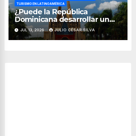
TURISMO EN LATINOAMÉRICA
¿Puede la República
Dominicana desarrollar un
modelo de turismo religioso
JUL 13, 2026
JULIO CÉSAR SILVA
más allá del sol y playa?