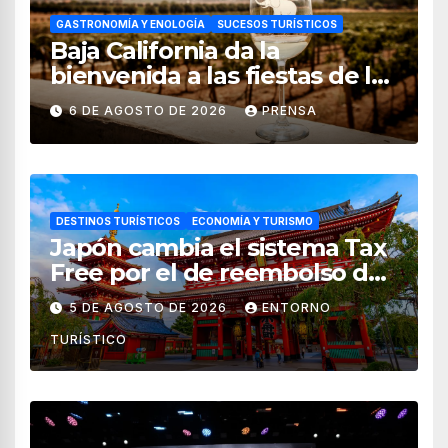
GASTRONOMÍA Y ENOLOGÍA
SUCESOS TURÍSTICOS
Baja California da la
bienvenida a las fiestas de la
vendimia 2026
6 DE AGOSTO DE 2026
PRENSA
DESTINOS TURÍSTICOS
ECONOMÍA Y TURISMO
Japón cambia el sistema Tax
Free por el de reembolso de
impuestos desde noviembre
5 DE AGOSTO DE 2026
ENTORNO
de 2026
TURÍSTICO