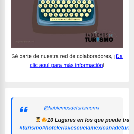
Sé parte de nuestra red de colaboradores, ¡
Da
clic aquí para más información
!
@hablemosdeturismomx
10 Lugares en los que puede trab
#turismo
#hoteleria
#escuelamexicanadeturi