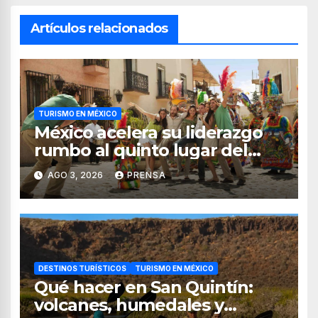
Artículos relacionados
TURISMO EN MÉXICO
México acelera su liderazgo
rumbo al quinto lugar del
turismo mundial
AGO 3, 2026
PRENSA
DESTINOS TURÍSTICOS
TURISMO EN MÉXICO
Qué hacer en San Quintín:
volcanes, humedales y