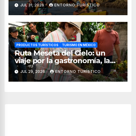
sabores del mar
JUL 31, 2026
ENTORNO TURÍSTICO
PRODUCTOS TURÍSTICOS
TURISMO EN MÉXICO
Ruta Meseta del Cielo: un
viaje por la gastronomía, la
cultura y los paisajes de
JUL 29, 2026
ENTORNO TURÍSTICO
Nayarit