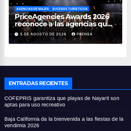
AGENCIAS DE VIAJES
SUCESOS TURÍSTICOS
PriceAgencies Awards 2026
reconoce a las agencias que
impulsan el crecimiento del
5 DE AGOSTO DE 2026
PRENSA
turismo en México
ENTRADAS RECIENTES
COFEPRIS garantiza que playas de Nayarit son
aptas para uso recreativo
Baja California da la bienvenida a las fiestas de la
vendimia 2026