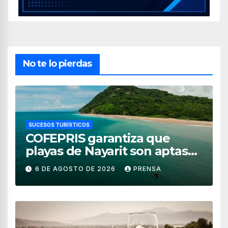
No te lo pierdas
SUCESOS TURÍSTICOS
COFEPRIS garantiza que
playas de Nayarit son aptas
para uso recreativo
6 DE AGOSTO DE 2026
PRENSA