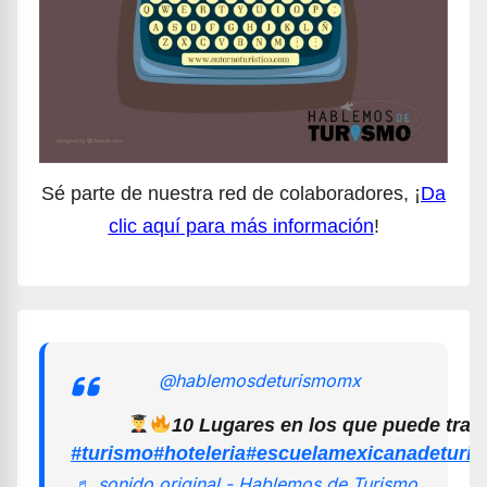
Sé parte de nuestra red de colaboradores, ¡
Da
clic aquí para más información
!
@hablemosdeturismomx
10 Lugares en los que puede trab
#turismo
#hoteleria
#escuelamexicanadeturi
♬ sonido original - Hablemos de Turismo