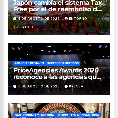
Japón cambia el sistema Tax
Free por el de reembolso de
impuestos desde noviembre
5 DE AGOSTO DE 2026
ENTORNO
de 2026
TURÍSTICO
AGENCIAS DE VIAJES
SUCESOS TURÍSTICOS
PriceAgencies Awards 2026
reconoce a las agencias que
impulsan el crecimiento del
5 DE AGOSTO DE 2026
PRENSA
turismo en México
GASTRONOMÍA Y ENOLOGÍA
TURISMO EN LATINOAMÉRICA