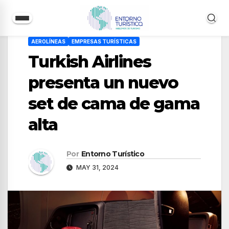
Saltar
AEROLÍNEAS
EMPRESAS TURÍSTICAS
al
Turkish Airlines
contenido
presenta un nuevo
set de cama de gama
alta
Por
Entorno Turístico
MAY 31, 2024