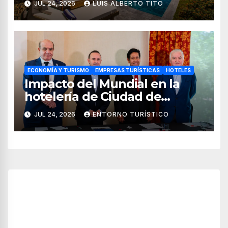
JUL 24, 2026
LUIS ALBERTO TITO
ECONOMÍA Y TURISMO
EMPRESAS TURÍSTICAS
HOTELES
Impacto del Mundial en la
hotelería de Ciudad de
México, Guadalajara y
JUL 24, 2026
ENTORNO TURÍSTICO
Monterrey