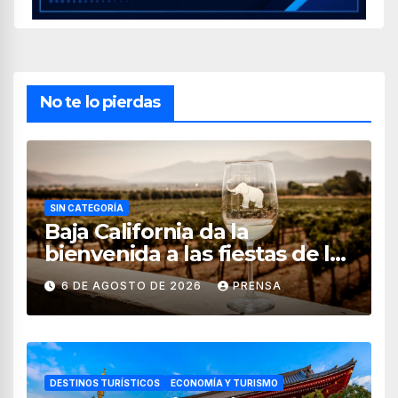
No te lo pierdas
SIN CATEGORÍA
Baja California da la
bienvenida a las fiestas de la
vendimia 2026
6 DE AGOSTO DE 2026
PRENSA
DESTINOS TURÍSTICOS
ECONOMÍA Y TURISMO