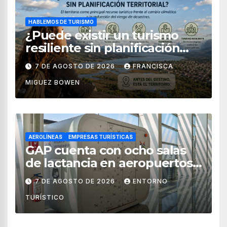
HABLEMOS DE TURISMO
¿Puede existir un turismo
resiliente sin planificación
territorial?
7 DE AGOSTO DE 2026
FRANCISCA
MIGUEZ BOWEN
AEROLÍNEAS
EMPRESAS TURÍSTICAS
GAP cuenta con ocho salas
de lactancia en aeropuertos
de México
7 DE AGOSTO DE 2026
ENTORNO
TURÍSTICO