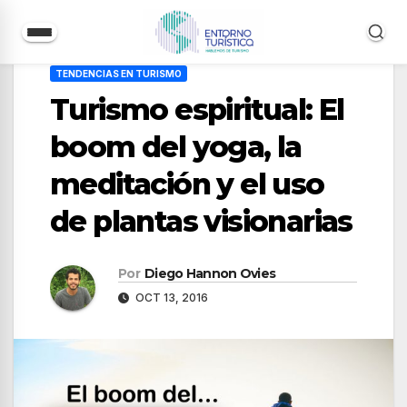
Saltar
TENDENCIAS EN TURISMO
al
Turismo espiritual: El
contenido
boom del yoga, la
meditación y el uso
de plantas visionarias
Por
Diego Hannon Ovies
OCT 13, 2016