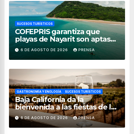
SUCESOS TURÍSTICOS
COFEPRIS garantiza que
playas de Nayarit son aptas
para uso recreativo
6 DE AGOSTO DE 2026
PRENSA
GASTRONOMÍA Y ENOLOGÍA
SUCESOS TURÍSTICOS
Baja California da la
bienvenida a las fiestas de la
vendimia 2026
6 DE AGOSTO DE 2026
PRENSA