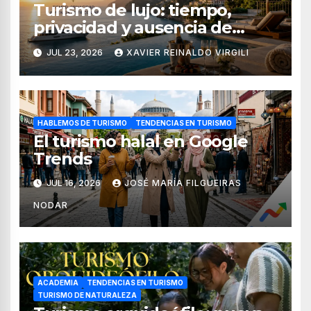
Turismo de lujo: tiempo,
privacidad y ausencia de
fricciones
JUL 23, 2026
XAVIER REINALDO VIRGILI
HABLEMOS DE TURISMO
TENDENCIAS EN TURISMO
El turismo halal en Google
Trends
JUL 16, 2026
JOSÉ MARÍA FILGUEIRAS
NODAR
ACADEMIA
TENDENCIAS EN TURISMO
TURISMO DE NATURALEZA