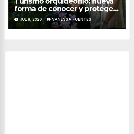
Turismo orquideófilo: nueva
forma de conocer y proteger
las orquídeas de México
JUL 8, 2026
VANESSA FUENTES