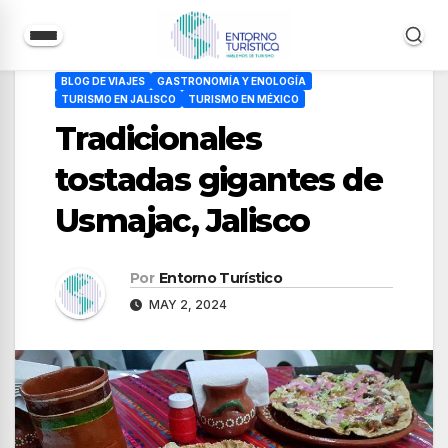
Saltar
BLOG DE VIAJES
GASTRONOMÍA Y ENOLOGÍA
al
TURISMO EN JALISCO
TURISMO EN MÉXICO
contenido
Tradicionales
tostadas gigantes de
Usmajac, Jalisco
Por
Entorno Turístico
MAY 2, 2024