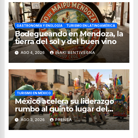
GASTRONOMÍA Y ENOLOGÍA
TURISMO EN LATINOAMÉRICA
Bodegueando en Mendoza, la
tierra del sol y del buen vino
AGO 4, 2026
IÑAKI BENTIVEGNA
TURISMO EN MÉXICO
México acelera su liderazgo
rumbo al quinto lugar del
turismo mundial
AGO 3, 2026
PRENSA