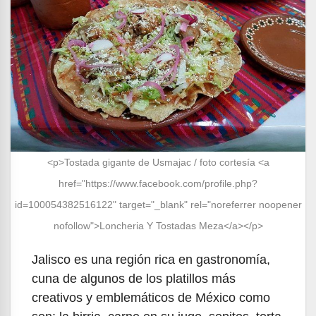
<p>Tostada gigante de Usmajac / foto cortesía <a
href="https://www.facebook.com/profile.php?
id=100054382516122" target="_blank" rel="noreferrer noopener
nofollow">Loncheria Y Tostadas Meza</a></p>
Jalisco es una región rica en gastronomía,
cuna de algunos de los platillos más
creativos y emblemáticos de México como