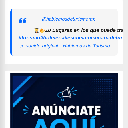
@hablemosdeturismomx
10 Lugares en los que puede trab
#turismo
#hoteleria
#escuelamexicanadeturi
♬ sonido original - Hablemos de Turismo