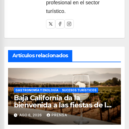
profesional en el sector
turístico.
Artículos relacionados
GASTRONOMÍA Y ENOLOGÍA
SUCESOS TURÍSTICOS
Baja California da la
bienvenida a las fiestas de la
vendimia 2026
AGO 6, 2026
PRENSA