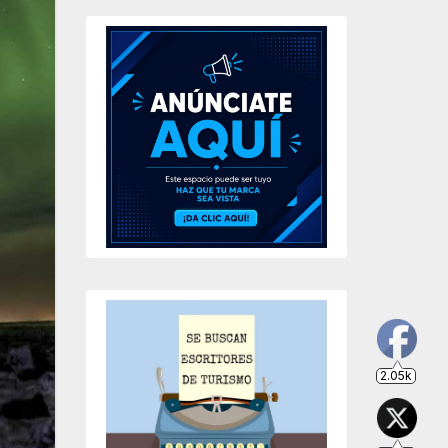
2.05k
203
649
234