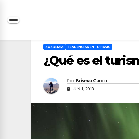
Saltar
al
contenido
ACADEMIA
TENDENCIAS EN TURISMO
¿Qué es el turi
Por
Brismar García
JUN 1, 2018