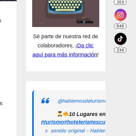
s
Sé parte de nuestra red de
colaboradores, ¡
Da clic
aquí para más información
!
@hablemosdeturismomx
s
10 Lugares en los que pu
#turismo
#hoteleria
#escuelamexican
♬ sonido original - Hablemos de