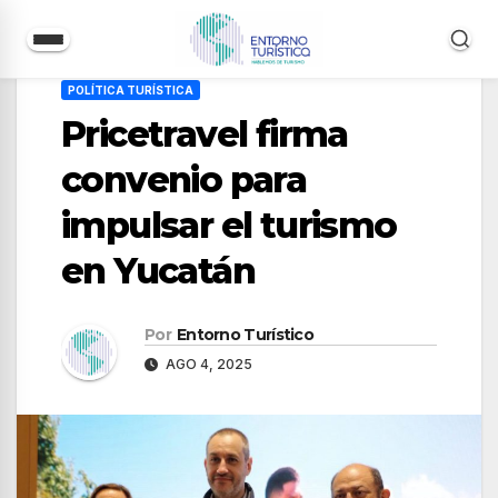
Saltar
POLÍTICA TURÍSTICA
al
Pricetravel firma
contenido
convenio para
impulsar el turismo
en Yucatán
Por
Entorno Turístico
AGO 4, 2025