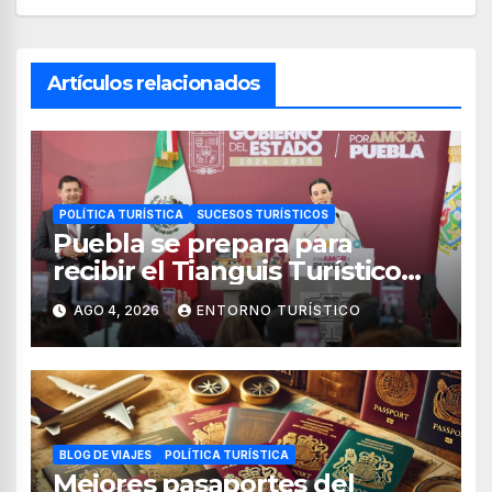
Artículos relacionados
POLÍTICA TURÍSTICA
SUCESOS TURÍSTICOS
Puebla se prepara para
recibir el Tianguis Turístico
México 2027
AGO 4, 2026
ENTORNO TURÍSTICO
BLOG DE VIAJES
POLÍTICA TURÍSTICA
Mejores pasaportes del