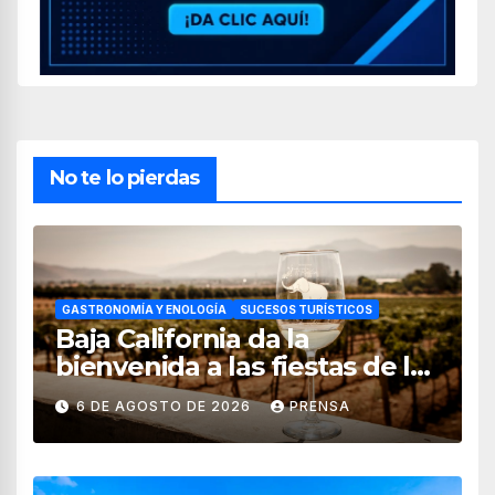
No te lo pierdas
GASTRONOMÍA Y ENOLOGÍA
SUCESOS TURÍSTICOS
Baja California da la
bienvenida a las fiestas de la
vendimia 2026
6 DE AGOSTO DE 2026
PRENSA