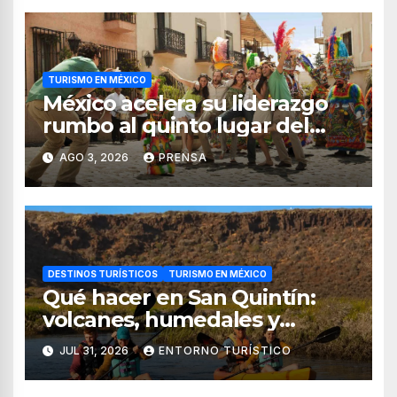
TURISMO EN MÉXICO
México acelera su liderazgo
rumbo al quinto lugar del
turismo mundial
AGO 3, 2026
PRENSA
DESTINOS TURÍSTICOS
TURISMO EN MÉXICO
Qué hacer en San Quintín:
volcanes, humedales y
sabores del mar
JUL 31, 2026
ENTORNO TURÍSTICO