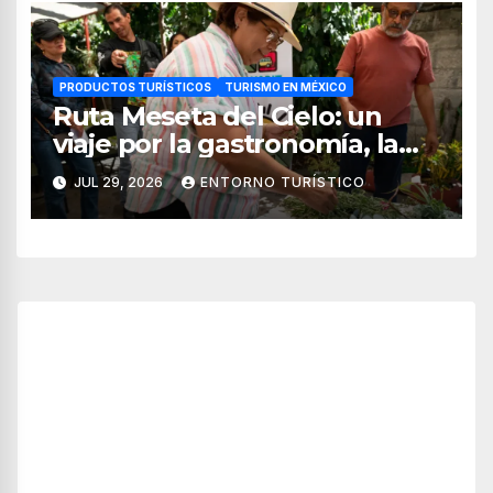
PRODUCTOS TURÍSTICOS
TURISMO EN MÉXICO
Ruta Meseta del Cielo: un
viaje por la gastronomía, la
cultura y los paisajes de
JUL 29, 2026
ENTORNO TURÍSTICO
Nayarit