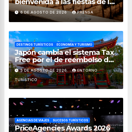
bienvenida a las fiestas de la
vendimia 2026
6 DE AGOSTO DE 2026
PRENSA
DESTINOS TURÍSTICOS
ECONOMÍA Y TURISMO
Japón cambia el sistema Tax
Free por el de reembolso de
impuestos desde noviembre
5 DE AGOSTO DE 2026
ENTORNO
de 2026
TURÍSTICO
AGENCIAS DE VIAJES
SUCESOS TURÍSTICOS
PriceAgencies Awards 2026