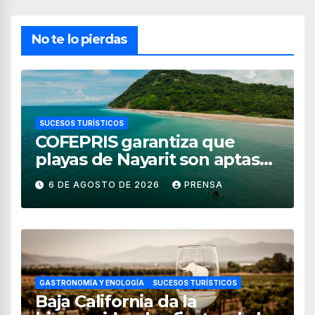
No te lo pierdas
SUCESOS TURÍSTICOS
COFEPRIS garantiza que
playas de Nayarit son aptas
para uso recreativo
6 DE AGOSTO DE 2026
PRENSA
GASTRONOMÍA Y ENOLOGÍA
SUCESOS TURÍSTICOS
Baja California da la