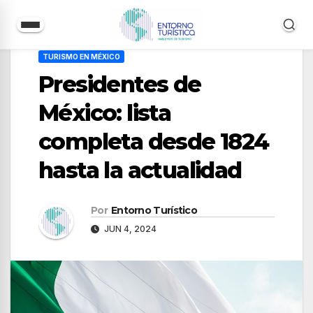
Saltar
TURISMO EN MÉXICO
al
Presidentes de
contenido
México: lista
completa desde 1824
hasta la actualidad
Por
Entorno Turístico
JUN 4, 2024