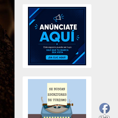
2.05k
203
649
234