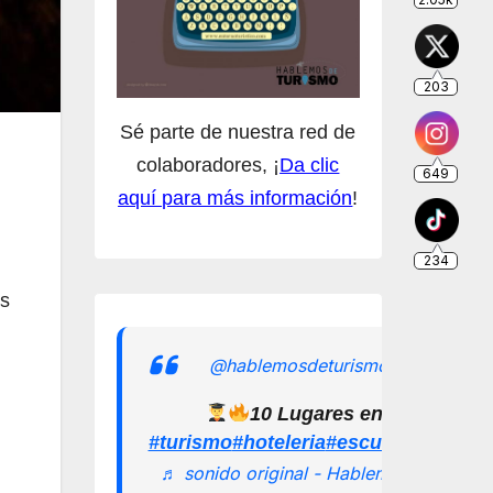
Sé parte de nuestra red de
colaboradores, ¡
Da clic
aquí para más información
!
os
@hablemosdeturismomx
10 Lugares en los que pu
#turismo
#hoteleria
#escuelamexican
♬ sonido original - Hablemos de