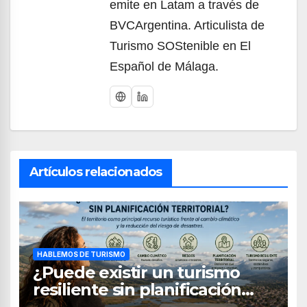
emite en Latam a través de
BVCArgentina. Articulista de
Turismo SOStenible en El
Español de Málaga.
Artículos relacionados
HABLEMOS DE TURISMO
¿Puede existir un turismo
resiliente sin planificación
territorial?