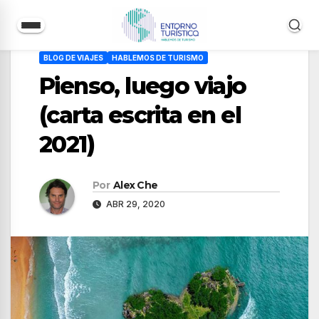
Saltar
BLOG DE VIAJES
HABLEMOS DE TURISMO
al
Pienso, luego viajo
contenido
(carta escrita en el
2021)
Por
Alex Che
ABR 29, 2020