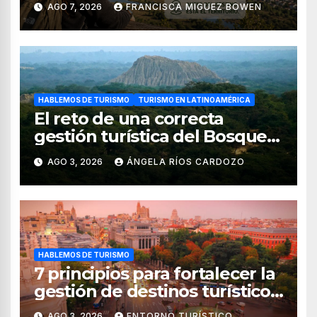
AGO 7, 2026
FRANCISCA MIGUEZ BOWEN
HABLEMOS DE TURISMO
TURISMO EN LATINOAMÉRICA
El reto de una correcta
gestión turística del Bosque
de Pomac (en Perú)
AGO 3, 2026
ÁNGELA RÍOS CARDOZO
HABLEMOS DE TURISMO
7 principios para fortalecer la
gestión de destinos turísticos,
según el WTTC
AGO 3, 2026
ENTORNO TURÍSTICO