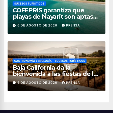
SUCESOS TURÍSTICOS
COFEPRIS garantiza que
playas de Nayarit son aptas
para uso recreativo
6 DE AGOSTO DE 2026
PRENSA
GASTRONOMÍA Y ENOLOGÍA
SUCESOS TURÍSTICOS
Baja California da la
bienvenida a las fiestas de la
vendimia 2026
6 DE AGOSTO DE 2026
PRENSA