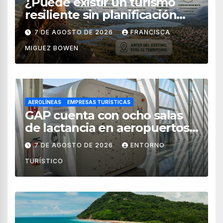
¿Puede existir un turismo
resiliente sin planificación
territorial?
7 DE AGOSTO DE 2026
FRANCISCA
MIGUEZ BOWEN
AEROLÍNEAS
EMPRESAS TURÍSTICAS
GAP cuenta con ocho salas
de lactancia en aeropuertos
de México
7 DE AGOSTO DE 2026
ENTORNO
TURÍSTICO