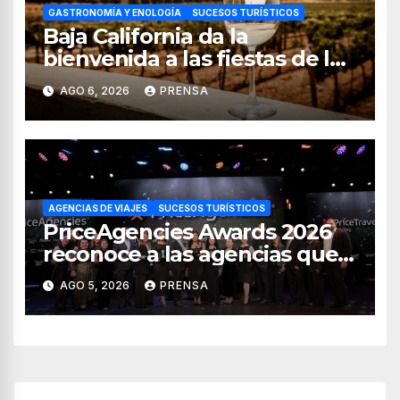
GASTRONOMÍA Y ENOLOGÍA
SUCESOS TURÍSTICOS
Baja California da la
bienvenida a las fiestas de la
vendimia 2026
AGO 6, 2026
PRENSA
AGENCIAS DE VIAJES
SUCESOS TURÍSTICOS
PriceAgencies Awards 2026
reconoce a las agencias que
impulsan el crecimiento del
AGO 5, 2026
PRENSA
turismo en México