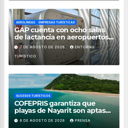
AEROLÍNEAS
EMPRESAS TURÍSTICAS
GAP cuenta con ocho salas
de lactancia en aeropuertos
de México
7 DE AGOSTO DE 2026
ENTORNO
TURÍSTICO
SUCESOS TURÍSTICOS
COFEPRIS garantiza que
playas de Nayarit son aptas
para uso recreativo
6 DE AGOSTO DE 2026
PRENSA