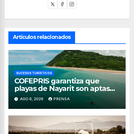
Artículos relacionados
SUCESOS TURÍSTICOS
COFEPRIS garantiza que
playas de Nayarit son aptas
para uso recreativo
AGO 6, 2026
PRENSA