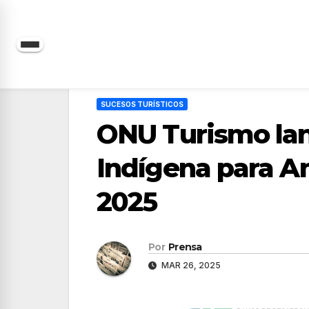
Saltar
al
contenido
SUCESOS TURÍSTICOS
ONU Turismo lan
Indígena para Am
2025
Por
Prensa
MAR 26, 2025