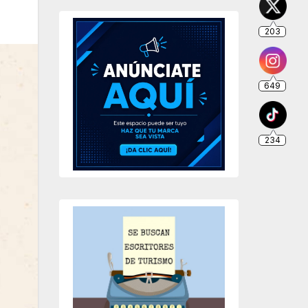
203
649
234