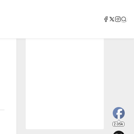
2.05k