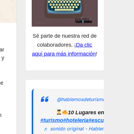
Sé parte de nuestra red de
colaboradores, ¡
Da clic
ar
aquí para más información
!
 y
de
@hablemosdeturismomx
10 Lugares en los que pu
n
#turismo
#hoteleria
#escuelamexican
♬ sonido original - Hablemos de