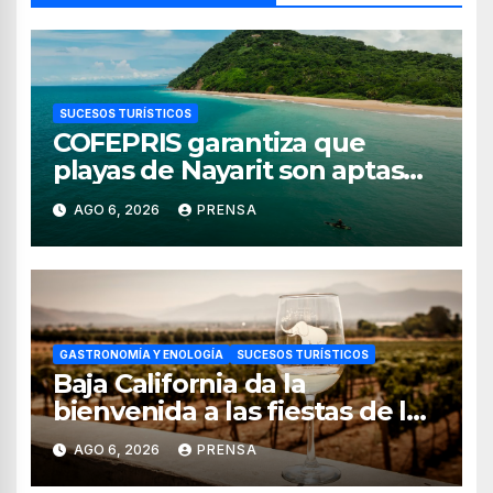
SUCESOS TURÍSTICOS
COFEPRIS garantiza que
playas de Nayarit son aptas
para uso recreativo
AGO 6, 2026
PRENSA
GASTRONOMÍA Y ENOLOGÍA
SUCESOS TURÍSTICOS
Baja California da la
bienvenida a las fiestas de la
vendimia 2026
AGO 6, 2026
PRENSA