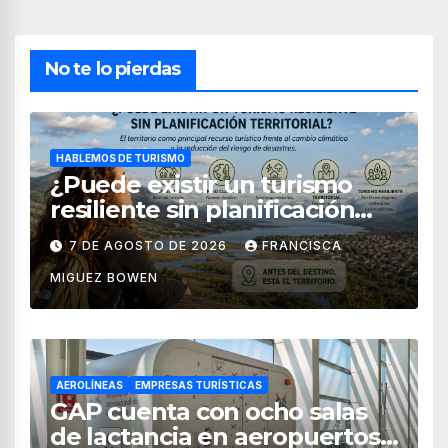
No te lo pierdas
HABLEMOS DE TURISMO
¿Puede existir un turismo
resiliente sin planificación
territorial?
7 DE AGOSTO DE 2026
FRANCISCA
MIGUEZ BOWEN
AEROLÍNEAS
EMPRESAS TURÍSTICAS
GAP cuenta con ocho salas
de lactancia en aeropuertos