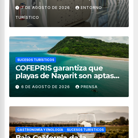
de México
7 DE AGOSTO DE 2026
ENTORNO
TURÍSTICO
SUCESOS TURÍSTICOS
COFEPRIS garantiza que
playas de Nayarit son aptas
para uso recreativo
6 DE AGOSTO DE 2026
PRENSA
GASTRONOMÍA Y ENOLOGÍA
SUCESOS TURÍSTICOS
Baja California da la