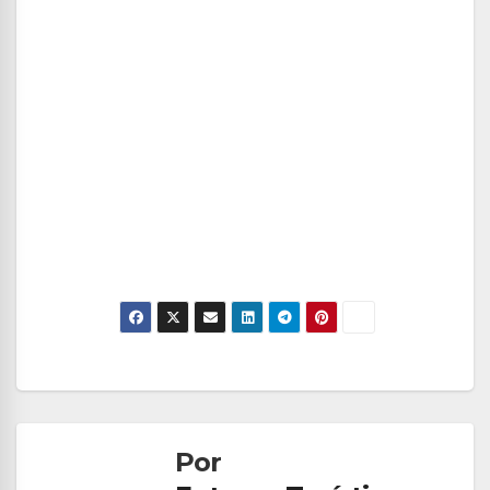
Navegación
de
Por
entradas