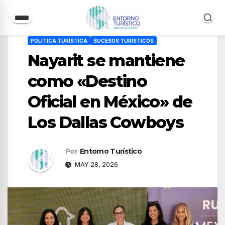
Saltar
POLÍTICA TURÍSTICA
SUCESOS TURÍSTICOS
al
Nayarit se mantiene
contenido
como «Destino
Oficial en México» de
Los Dallas Cowboys
Por
Entorno Turístico
MAY 28, 2026