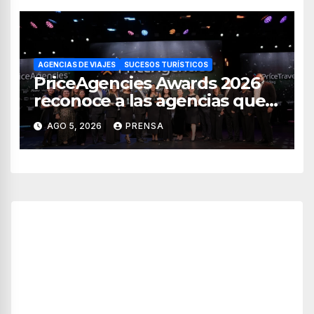
AGENCIAS DE VIAJES
SUCESOS TURÍSTICOS
PriceAgencies Awards 2026
reconoce a las agencias que
impulsan el crecimiento del
AGO 5, 2026
PRENSA
turismo en México