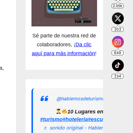
Sé parte de nuestra red de
colaboradores, ¡
Da clic
aquí para más información
!
a,
@hablemosdeturismomx
10 Lugares en los que pu
#turismo
#hoteleria
#escuelamexican
♬ sonido original - Hablemos de