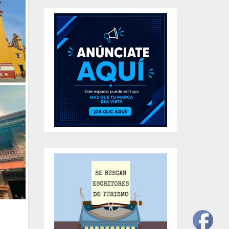
2.05k
203
649
234