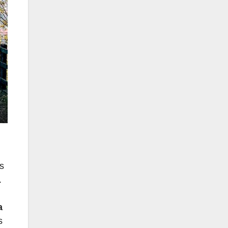
s
.
a
s