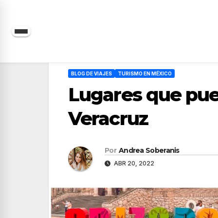
Saltar
al
contenido
BLOG DE VIAJES
TURISMO EN MÉXICO
Lugares que pued
Veracruz
Por
Andrea Soberanis
ABR 20, 2022