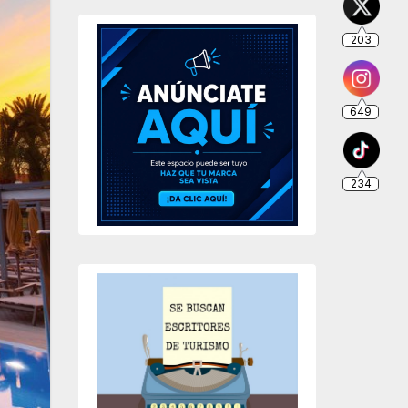
203
649
234