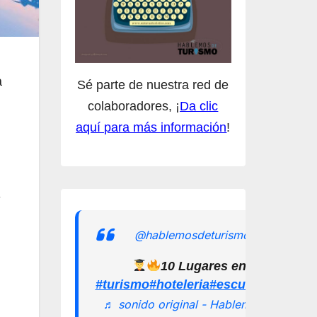
a
Sé parte de nuestra red de
colaboradores, ¡
Da clic
aquí para más información
!
-
@hablemosdeturismomx
10 Lugares en los que pu
#turismo
#hoteleria
#escuelamexican
♬ sonido original - Hablemos de