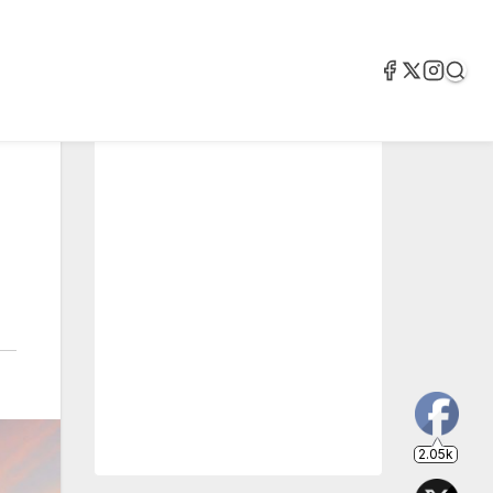
2.05k