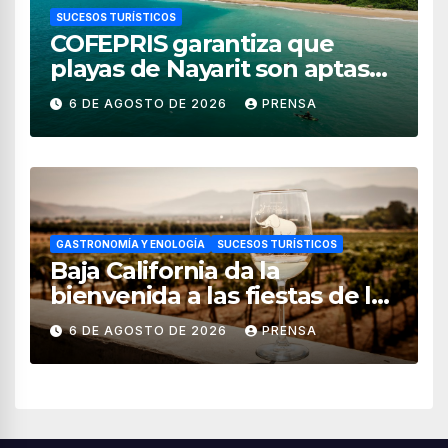
SUCESOS TURÍSTICOS
COFEPRIS garantiza que
playas de Nayarit son aptas
para uso recreativo
6 DE AGOSTO DE 2026
PRENSA
GASTRONOMÍA Y ENOLOGÍA
SUCESOS TURÍSTICOS
Baja California da la
bienvenida a las fiestas de la
vendimia 2026
6 DE AGOSTO DE 2026
PRENSA