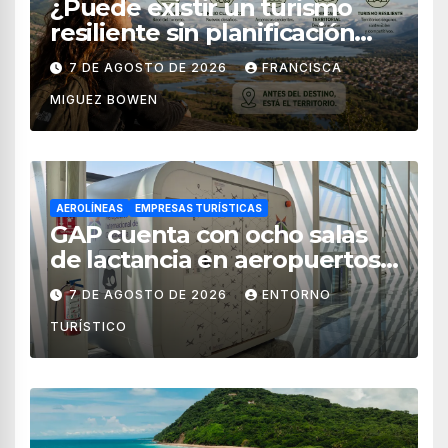
¿Puede existir un turismo
resiliente sin planificación
territorial?
7 DE AGOSTO DE 2026
FRANCISCA
MIGUEZ BOWEN
AEROLÍNEAS
EMPRESAS TURÍSTICAS
GAP cuenta con ocho salas
de lactancia en aeropuertos
de México
7 DE AGOSTO DE 2026
ENTORNO
TURÍSTICO