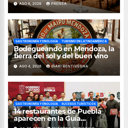
vendimia 2026
AGO 6, 2026
PRENSA
GASTRONOMÍA Y ENOLOGÍA
TURISMO EN LATINOAMÉRICA
Bodegueando en Mendoza, la
tierra del sol y del buen vino
AGO 4, 2026
IÑAKI BENTIVEGNA
GASTRONOMÍA Y ENOLOGÍA
SUCESOS TURÍSTICOS
14 restaurantes de Puebla
aparecen en la Guía
MICHELIN México 2026