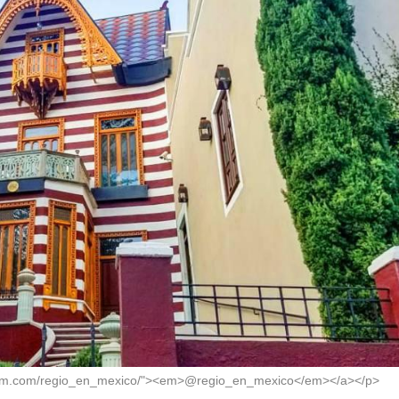
agram.com/regio_en_mexico/"><em>@regio_en_mexico</em></a></p>