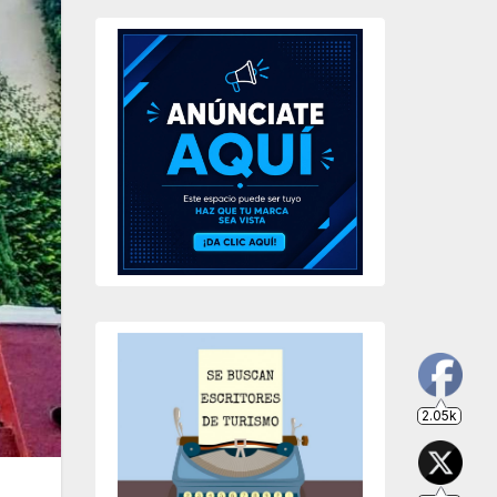
2.05k
203
649
234