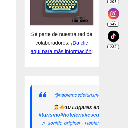
Sé parte de nuestra red de
colaboradores, ¡
Da clic
aquí para más información
!
@hablemosdeturismomx
10 Lugares en los que pu
#turismo
#hoteleria
#escuelamexican
♬ sonido original - Hablemos de