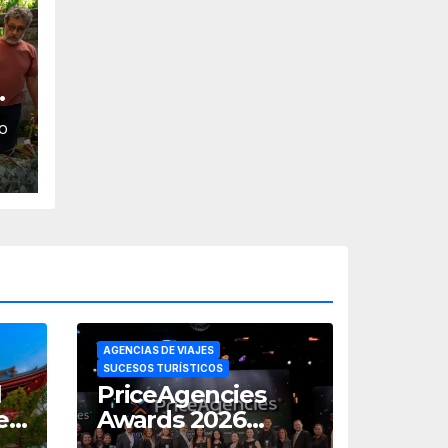
or
la
O
AGENCIAS DE VIAJES
SUCESOS TURÍSTICOS
l
PriceAgencies
e
Awards 2026
reconoce a las