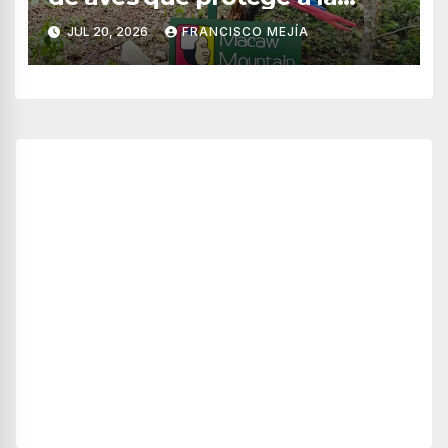
guacamaya roja en Honduras
JUL 20, 2026
FRANCISCO MEJÍA