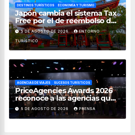
DESTINOS TURÍSTICOS
ECONOMÍA Y TURISMO
Japón cambia el sistema Tax
Free por el de reembolso de
impuestos desde noviembre
5 DE AGOSTO DE 2026
ENTORNO
de 2026
TURÍSTICO
AGENCIAS DE VIAJES
SUCESOS TURÍSTICOS
PriceAgencies Awards 2026
reconoce a las agencias que
impulsan el crecimiento del
5 DE AGOSTO DE 2026
PRENSA
turismo en México