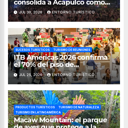
consolida a Acapulco como
destino líder para la industria
JUL 30, 2026
ENTORNO TURÍSTICO
de reuniones
SUCESOS TURÍSTICOS
TURISMO DE REUNIONES
ITB Americas 2026 confirma
el 70% del piso de
exposición vendido
JUL 25, 2026
ENTORNO TURÍSTICO
PRODUCTOS TURÍSTICOS
TURISMO DE NATURALEZA
TURISMO EN LATINOAMÉRICA
Macaw Mountain: el parque
de aves que protege a la