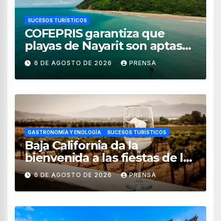
SUCESOS TURÍSTICOS
COFEPRIS garantiza que
playas de Nayarit son aptas
para uso recreativo
6 DE AGOSTO DE 2026
PRENSA
GASTRONOMÍA Y ENOLOGÍA
SUCESOS TURÍSTICOS
Baja California da la
bienvenida a las fiestas de la
vendimia 2026
6 DE AGOSTO DE 2026
PRENSA