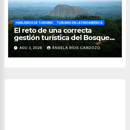
HABLEMOS DE TURISMO
TURISMO EN LATINOAMÉRICA
El reto de una correcta
gestión turística del Bosque
de Pomac (en Perú)
AGO 3, 2026
ÁNGELA RÍOS CARDOZO