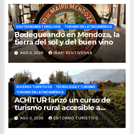
GASTRONOMÍA Y ENOLOGÍA
TURISMO EN LATINOAMÉRICA
Bodegueando en Mendoza, la
tierra del sol y del buen vino
AGO 4, 2026
IÑAKI BENTIVEGNA
SUCESOS TURÍSTICOS
TECNOLOGÍA Y TURISMO
TURISMO EN LATINOAMÉRICA
ACHITUR lanzó un curso de
turismo rural accesible a
través de WhatsApp
AGO 3, 2026
ENTORNO TURÍSTICO