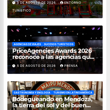
5 DE AGOSTO DE 2026
ENTORNO
de 2026
TURÍSTICO
AGENCIAS DE VIAJES
SUCESOS TURÍSTICOS
PriceAgencies Awards 2026
reconoce a las agencias que
impulsan el crecimiento del
5 DE AGOSTO DE 2026
PRENSA
turismo en México
GASTRONOMÍA Y ENOLOGÍA
TURISMO EN LATINOAMÉRICA
Bodegueando en Mendoza,
la tierra del sol y del buen