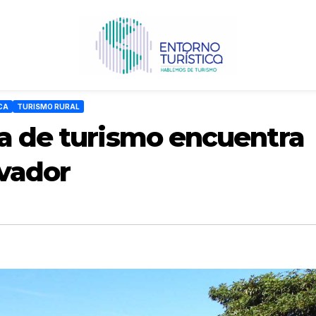
CA
TURISMO RURAL
va de turismo encuentra
lvador