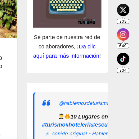
Sé parte de nuestra red de
colaboradores, ¡
Da clic
aquí para más información
!
a
o
@hablemosdeturismomx
10 Lugares en los que pu
#turismo
#hoteleria
#escuelamexican
♬ sonido original - Hablemos de
s