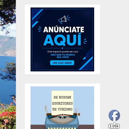
2.05k
203
649
234