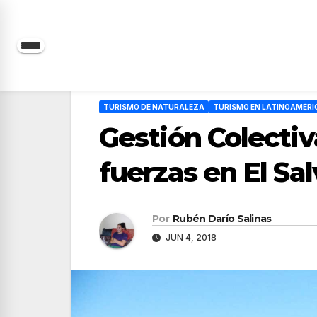
Saltar
al
contenido
TURISMO DE NATURALEZA
TURISMO EN LATINOAMÉRI
Gestión Colecti
fuerzas en El Sa
Por
Rubén Darío Salinas
JUN 4, 2018