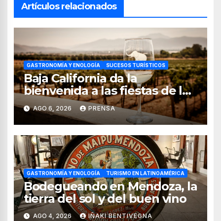
Artículos relacionados
GASTRONOMÍA Y ENOLOGÍA
SUCESOS TURÍSTICOS
Baja California da la
bienvenida a las fiestas de la
vendimia 2026
AGO 6, 2026
PRENSA
GASTRONOMÍA Y ENOLOGÍA
TURISMO EN LATINOAMÉRICA
Bodegueando en Mendoza, la
tierra del sol y del buen vino
AGO 4, 2026
IÑAKI BENTIVEGNA