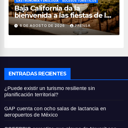
GASTRONOMÍA Y ENOLOGÍA
SUCESOS TURÍSTICOS
Baja California da la
bienvenida a las fiestas de la
vendimia 2026
6 DE AGOSTO DE 2026
PRENSA
ENTRADAS RECIENTES
¿Puede existir un turismo resiliente sin
planificación territorial?
GAP cuenta con ocho salas de lactancia en
aeropuertos de México