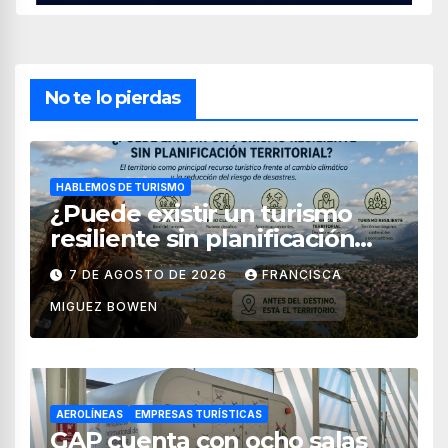
No te lo pierdas
HABLEMOS DE TURISMO
¿Puede existir un turismo
resiliente sin planificación
territorial?
7 DE AGOSTO DE 2026
FRANCISCA
MIGUEZ BOWEN
AEROLÍNEAS
EMPRESAS TURÍSTICAS
GAP cuenta con ocho salas