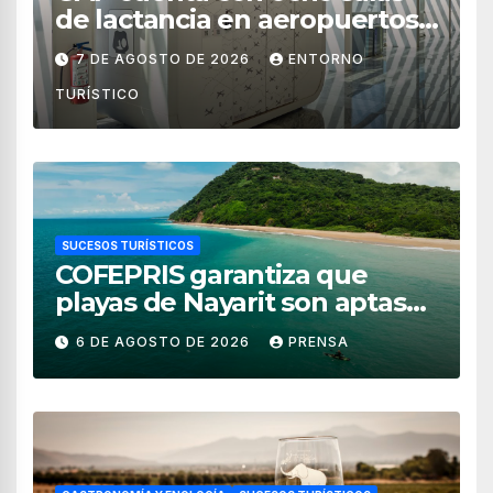
de lactancia en aeropuertos
de México
7 DE AGOSTO DE 2026
ENTORNO
TURÍSTICO
SUCESOS TURÍSTICOS
COFEPRIS garantiza que
playas de Nayarit son aptas
para uso recreativo
6 DE AGOSTO DE 2026
PRENSA