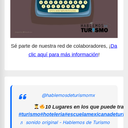
Sé parte de nuestra red de colaboradores, ¡
Da
clic aquí para más información
!
@hablemosdeturismomx
10 Lugares en los que puede trab
#turismo
#hoteleria
#escuelamexicanadeturi
♬ sonido original - Hablemos de Turismo