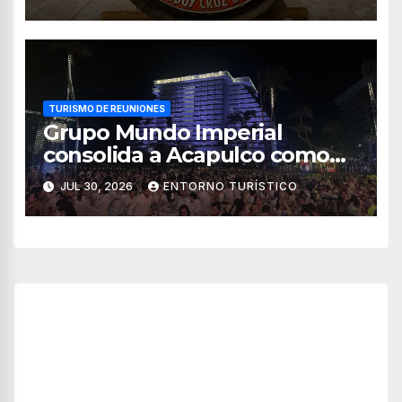
TURISMO DE REUNIONES
Grupo Mundo Imperial
consolida a Acapulco como
destino líder para la industria
JUL 30, 2026
ENTORNO TURÍSTICO
de reuniones