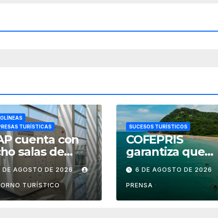
OLÍNEAS
RESAS TURÍSTICAS
SUCESOS TURÍSTICOS
AP cuenta con
COFEPRIS
ho salas de
garantiza que
ctancia en
playas de Nayari
7 DE AGOSTO DE 2026
6 DE AGOSTO DE 2026
ropuertos de
son aptas para
éxico
uso recreativo
ORNO TURÍSTICO
PRENSA