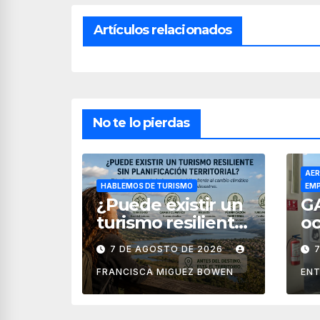
Artículos relacionados
No te lo pierdas
AER
HABLEMOS DE TURISMO
EMP
¿Puede existir un
G
turismo resiliente
oc
sin planificación
la
7 DE AGOSTO DE 2026
territorial?
ae
M
FRANCISCA MIGUEZ BOWEN
ENT