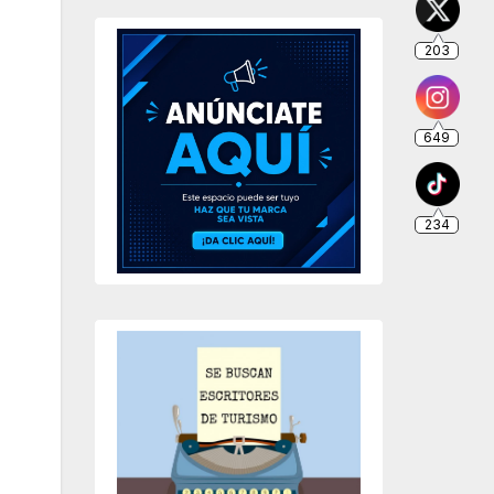
203
649
234