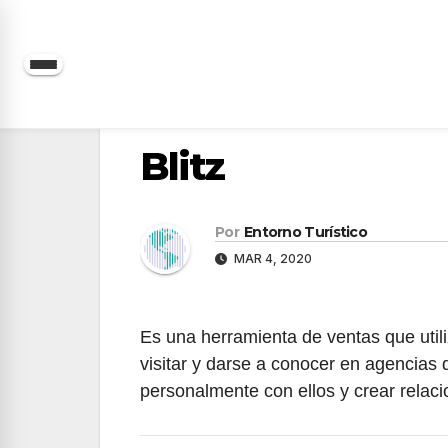
Saltar
al
contenido
Blitz
Por
Entorno Turístico
MAR 4, 2020
Es una herramienta de ventas que util
visitar y darse a conocer en agencias de
personalmente con ellos y crear rela