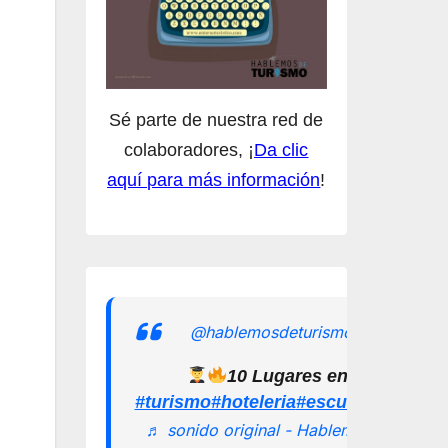
Sé parte de nuestra red de
colaboradores, ¡
Da clic
aquí para más información
!
@hablemosdeturismomx
10 Lugares en los que pu
#turismo
#hoteleria
#escuelamexican
♬ sonido original - Hablemos de