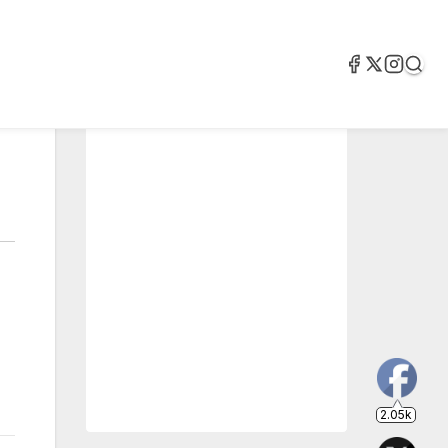
2.05k