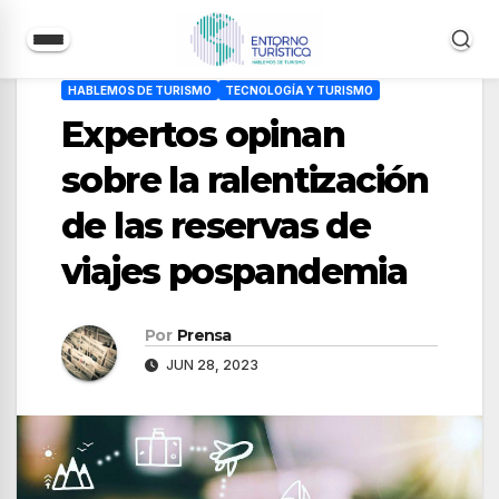
Saltar
HABLEMOS DE TURISMO
TECNOLOGÍA Y TURISMO
al
Expertos opinan
contenido
sobre la ralentización
de las reservas de
viajes pospandemia
Por
Prensa
JUN 28, 2023