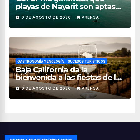
playas de Nayarit son aptas
para uso recreativo
6 DE AGOSTO DE 2026
PRENSA
GASTRONOMÍA Y ENOLOGÍA
SUCESOS TURÍSTICOS
Baja California da la
bienvenida a las fiestas de la
vendimia 2026
6 DE AGOSTO DE 2026
PRENSA