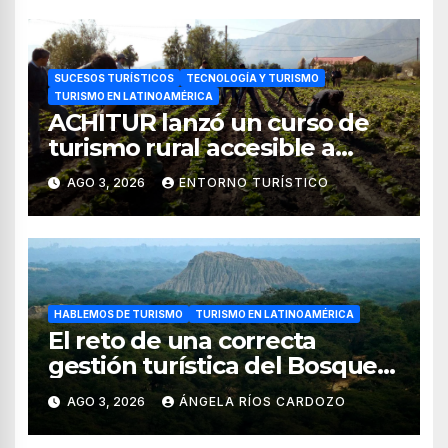
SUCESOS TURÍSTICOS
TECNOLOGÍA Y TURISMO
TURISMO EN LATINOAMÉRICA
ACHITUR lanzó un curso de
turismo rural accesible a
través de WhatsApp
AGO 3, 2026
ENTORNO TURÍSTICO
HABLEMOS DE TURISMO
TURISMO EN LATINOAMÉRICA
El reto de una correcta
gestión turística del Bosque
de Pomac (en Perú)
AGO 3, 2026
ÁNGELA RÍOS CARDOZO