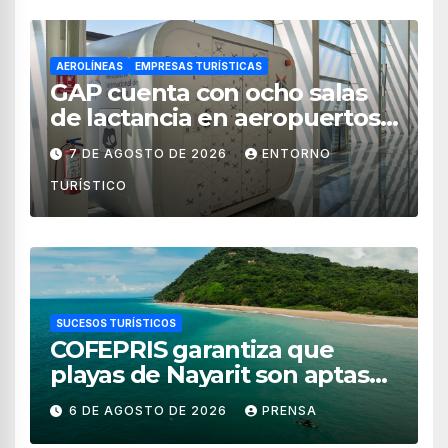
AEROLÍNEAS
EMPRESAS TURÍSTICAS
GAP cuenta con ocho salas
de lactancia en aeropuertos
de México
7 DE AGOSTO DE 2026
ENTORNO
TURÍSTICO
SUCESOS TURÍSTICOS
COFEPRIS garantiza que
playas de Nayarit son aptas
para uso recreativo
6 DE AGOSTO DE 2026
PRENSA