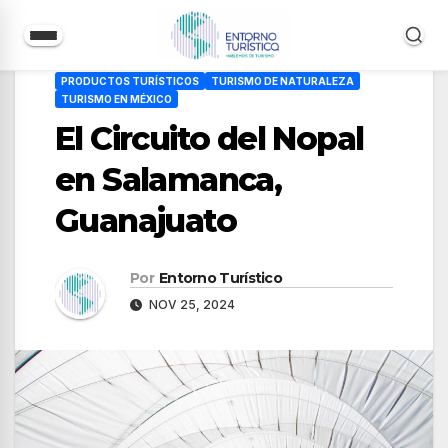
Saltar
PRODUCTOS TURÍSTICOS
TURISMO DE NATURALEZA
al
TURISMO EN MÉXICO
contenido
El Circuito del Nopal
en Salamanca,
Guanajuato
Por
Entorno Turístico
NOV 25, 2024