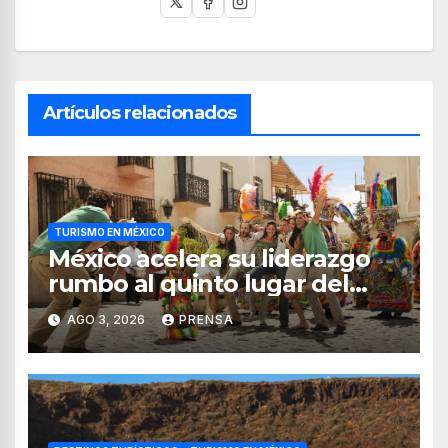
Artículos relacionados
TURISMO EN MÉXICO
México acelera su liderazgo
rumbo al quinto lugar del
turismo mundial
AGO 3, 2026
PRENSA