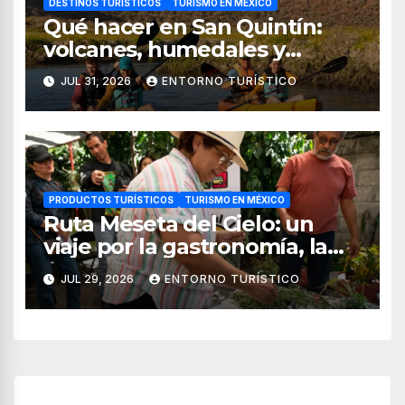
DESTINOS TURÍSTICOS
TURISMO EN MÉXICO
Qué hacer en San Quintín:
volcanes, humedales y
sabores del mar
JUL 31, 2026
ENTORNO TURÍSTICO
PRODUCTOS TURÍSTICOS
TURISMO EN MÉXICO
Ruta Meseta del Cielo: un
viaje por la gastronomía, la
cultura y los paisajes de
JUL 29, 2026
ENTORNO TURÍSTICO
Nayarit