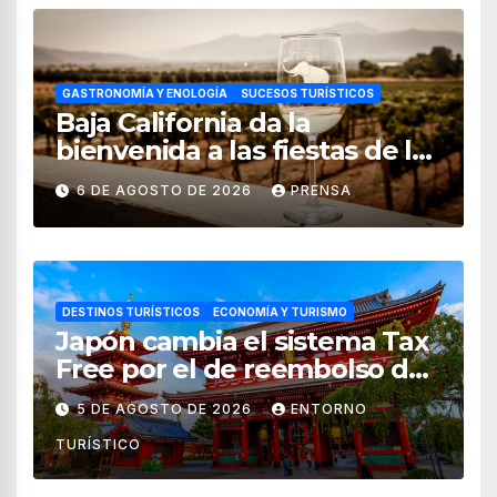
GASTRONOMÍA Y ENOLOGÍA
SUCESOS TURÍSTICOS
Baja California da la
bienvenida a las fiestas de la
vendimia 2026
6 DE AGOSTO DE 2026
PRENSA
DESTINOS TURÍSTICOS
ECONOMÍA Y TURISMO
Japón cambia el sistema Tax
Free por el de reembolso de
impuestos desde noviembre
5 DE AGOSTO DE 2026
ENTORNO
de 2026
TURÍSTICO