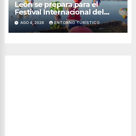
León se prepara para el
Festival Internacional del
Globo 2026 con pilotos de 25
AGO 4, 2026
ENTORNO TURÍSTICO
países