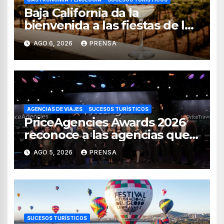
Baja California da la
bienvenida a las fiestas de la
vendimia 2026
AGO 6, 2026
PRENSA
AGENCIAS DE VIAJES
SUCESOS TURÍSTICOS
PriceAgencies Awards 2026
reconoce a las agencias que
impulsan el crecimiento del
AGO 5, 2026
PRENSA
turismo en México
SUCESOS TURÍSTICOS