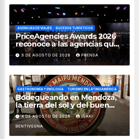
AGENCIAS DE VIAJES
SUCESOS TURÍSTICOS
PriceAgencies Awards 2026
reconoce a las agencias que
impulsan el crecimiento del
5 DE AGOSTO DE 2026
PRENSA
turismo en México
GASTRONOMÍA Y ENOLOGÍA
TURISMO EN LATINOAMÉRICA
Bodegueando en Mendoza,
la tierra del sol y del buen
vino
4 DE AGOSTO DE 2026
IÑAKI
BENTIVEGNA