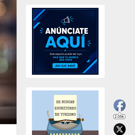
2.05k
203
649
234