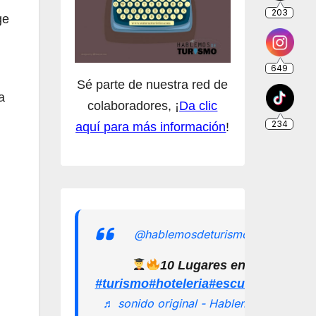
ge
Sé parte de nuestra red de
a
colaboradores, ¡
Da clic
aquí para más información
!
@hablemosdeturismomx
10 Lugares en los que pu
#turismo
#hoteleria
#escuelamexican
♬ sonido original - Hablemos de