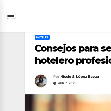
Saltar
al
contenido
HOTELES
Consejos para se
hotelero profesi
Por
Nicole S. López Baeza
ABR 7, 2021