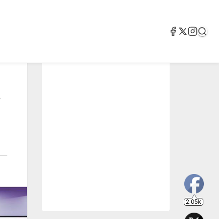
2.05k