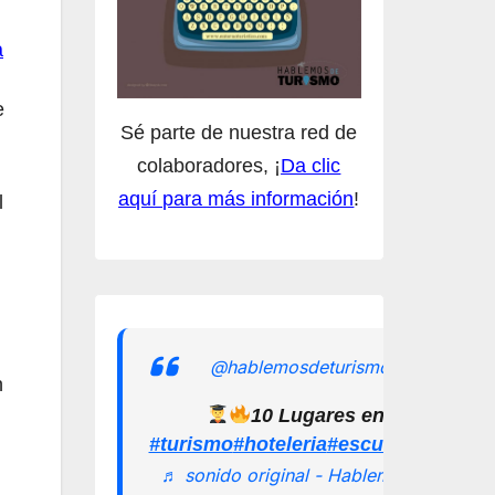
a
e
Sé parte de nuestra red de
colaboradores, ¡
Da clic
aquí para más información
!
l
@hablemosdeturismomx
n
10 Lugares en los que pu
#turismo
#hoteleria
#escuelamexican
♬ sonido original - Hablemos de