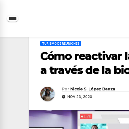
Saltar
al
contenido
TURISMO DE REUNIONES
Cómo reactivar l
a través de la b
Por
Nicole S. López Baeza
NOV 23, 2020