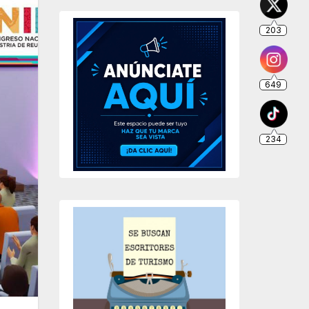
203
649
234