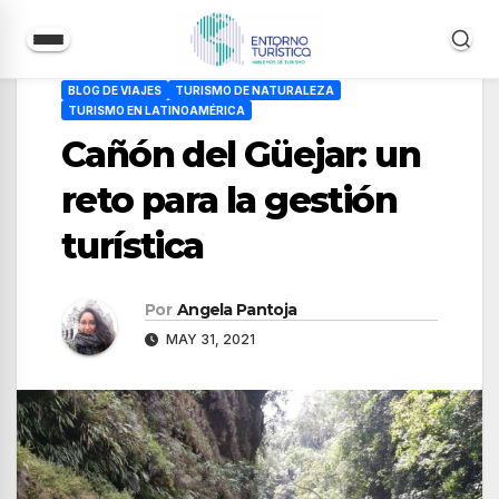
Saltar
BLOG DE VIAJES
TURISMO DE NATURALEZA
al
TURISMO EN LATINOAMÉRICA
contenido
Cañón del Güejar: un
reto para la gestión
turística
Por
Angela Pantoja
MAY 31, 2021