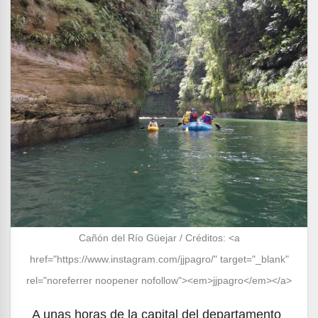
Cañón del Río Güejar / Créditos: <a
href="https://www.instagram.com/jjpagro/" target="_blank"
rel="noreferrer noopener nofollow"><em>jjpagro</em></a>
A unas horas de la capital del departamento