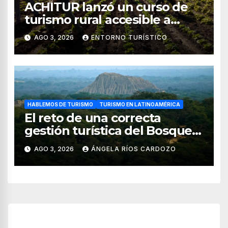
ACHITUR lanzó un curso de
turismo rural accesible a
través de WhatsApp
AGO 3, 2026
ENTORNO TURÍSTICO
HABLEMOS DE TURISMO
TURISMO EN LATINOAMÉRICA
El reto de una correcta
gestión turística del Bosque
de Pomac (en Perú)
AGO 3, 2026
ÁNGELA RÍOS CARDOZO