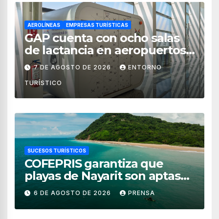
AEROLÍNEAS
EMPRESAS TURÍSTICAS
GAP cuenta con ocho salas
de lactancia en aeropuertos
de México
7 DE AGOSTO DE 2026
ENTORNO
TURÍSTICO
SUCESOS TURÍSTICOS
COFEPRIS garantiza que
playas de Nayarit son aptas
para uso recreativo
6 DE AGOSTO DE 2026
PRENSA