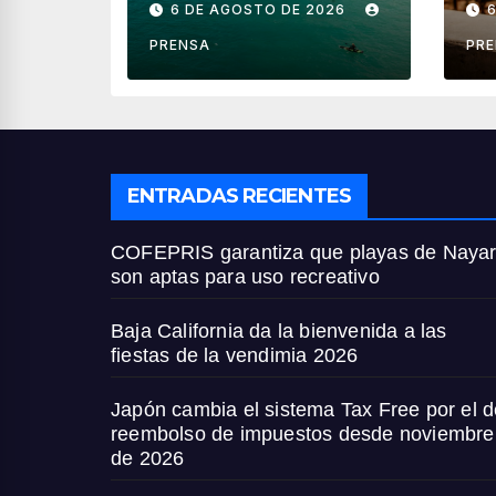
6 DE AGOSTO DE 2026
son aptas para
ve
uso recreativo
PRENSA
PR
ENTRADAS RECIENTES
COFEPRIS garantiza que playas de Nayar
son aptas para uso recreativo
Baja California da la bienvenida a las
fiestas de la vendimia 2026
Japón cambia el sistema Tax Free por el d
reembolso de impuestos desde noviembre
de 2026