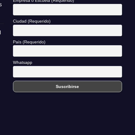
Empresa o Escuela (Requerido)
s
Ciudad (Requerido)
l
País (Requerido)
Whatsapp