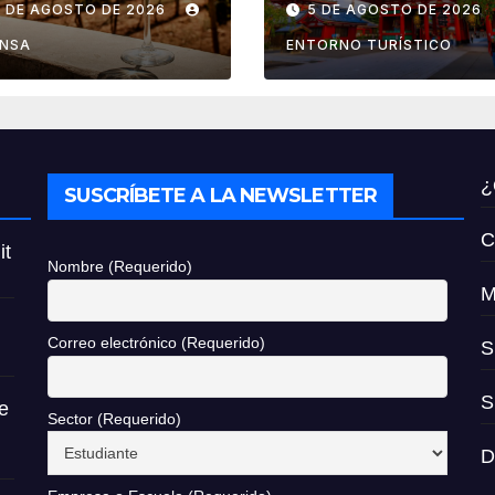
6 DE AGOSTO DE 2026
5 DE AGOSTO DE 2026
ndimia 2026
reembolso de
impuestos des
ENSA
ENTORNO TURÍSTICO
noviembre de
2026
¿
SUSCRÍBETE A LA NEWSLETTER
C
it
Nombre (Requerido)
M
Correo electrónico (Requerido)
S
S
e
Sector (Requerido)
D