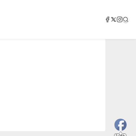
2.05k