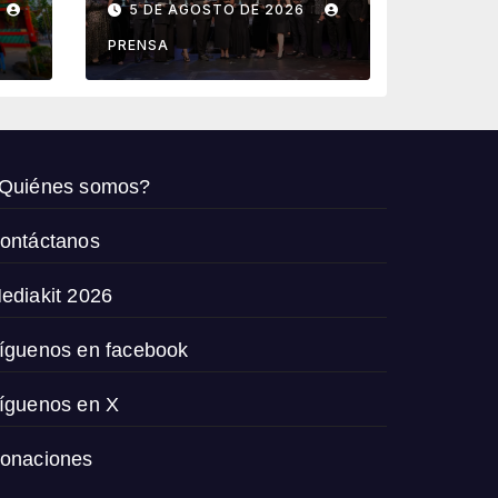
5 DE AGOSTO DE 2026
agencias que
de
impulsan el
PRENSA
crecimiento del
turismo en
México
Quiénes somos?
ontáctanos
ediakit 2026
íguenos en facebook
íguenos en X
onaciones