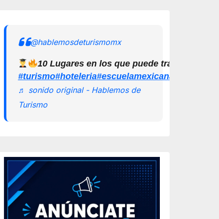
@hablemosdeturismomx
10 Lugares en los que puede trabajar un L
#turismo
#hoteleria
#escuelamexicanadeturismo
♬ sonido original - Hablemos de
Turismo