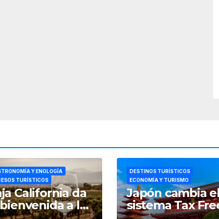
TRONOMÍA Y ENOLOGÍA
DESTINOS TURÍSTICOS
ESOS TURÍSTICOS
ECONOMÍA Y TURISMO
ja California da
Japón cambia e
 bienvenida a las
sistema Tax Fre
estas de la
por el de