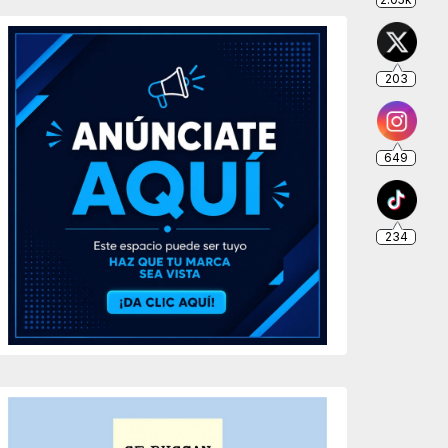
203
649
234