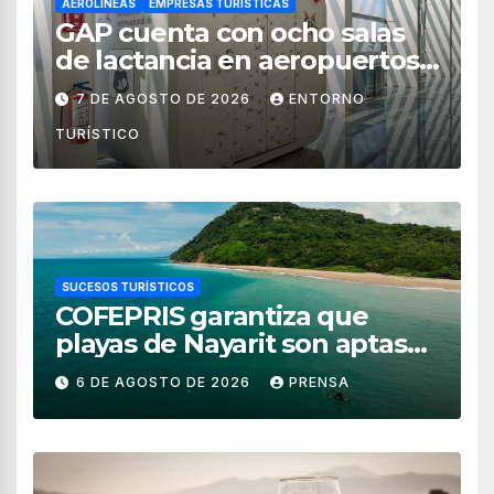
AEROLÍNEAS
EMPRESAS TURÍSTICAS
GAP cuenta con ocho salas
de lactancia en aeropuertos
de México
7 DE AGOSTO DE 2026
ENTORNO
TURÍSTICO
SUCESOS TURÍSTICOS
COFEPRIS garantiza que
playas de Nayarit son aptas
para uso recreativo
6 DE AGOSTO DE 2026
PRENSA