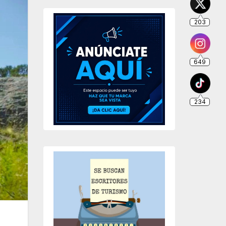
203
649
234