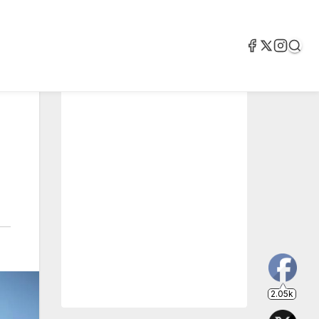
2.05k