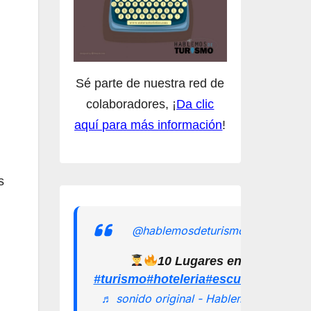
Sé parte de nuestra red de
colaboradores, ¡
Da clic
aquí para más información
!
s
@hablemosdeturismomx
10 Lugares en los que pu
#turismo
#hoteleria
#escuelamexican
♬ sonido original - Hablemos de