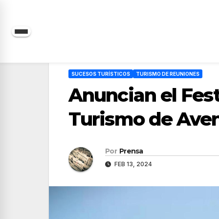
Saltar
al
contenido
SUCESOS TURÍSTICOS
TURISMO DE REUNIONES
Anuncian el Fest
Turismo de Aven
Por
Prensa
FEB 13, 2024