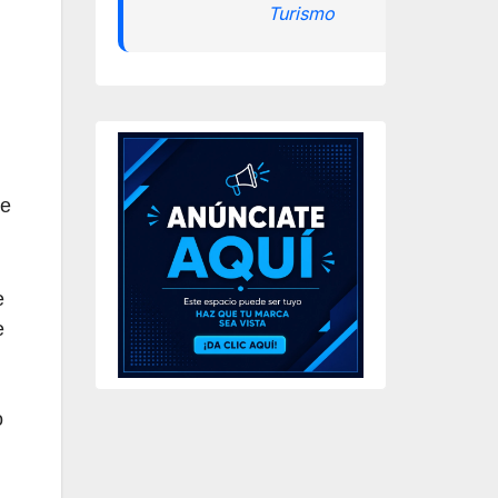
Turismo
de
e
e
o