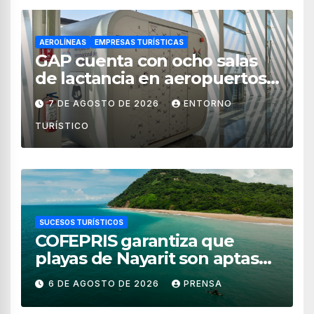
AEROLÍNEAS
EMPRESAS TURÍSTICAS
GAP cuenta con ocho salas
de lactancia en aeropuertos
de México
7 DE AGOSTO DE 2026
ENTORNO
TURÍSTICO
SUCESOS TURÍSTICOS
COFEPRIS garantiza que
playas de Nayarit son aptas
para uso recreativo
6 DE AGOSTO DE 2026
PRENSA