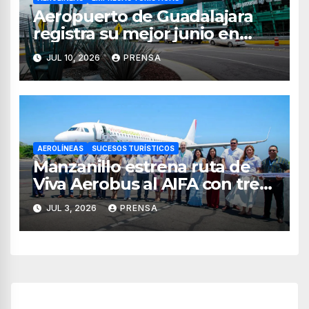
Aeropuerto de Guadalajara
registra su mejor junio en
operaciones y pasajeros
JUL 10, 2026
PRENSA
AEROLÍNEAS
SUCESOS TURÍSTICOS
Manzanillo estrena ruta de
Viva Aerobus al AIFA con tres
vuelos semanales
JUL 3, 2026
PRENSA