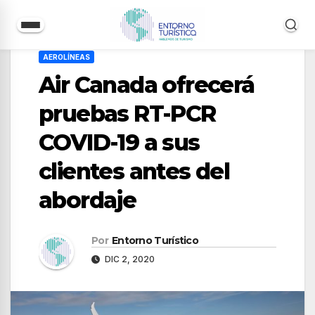
Saltar
AEROLÍNEAS
al
Air Canada ofrecerá
contenido
pruebas RT-PCR
COVID-19 a sus
clientes antes del
abordaje
Por
Entorno Turístico
DIC 2, 2020