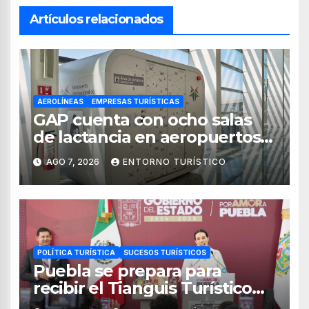
Artículos relacionados
AEROLÍNEAS
EMPRESAS TURÍSTICAS
GAP cuenta con ocho salas
de lactancia en aeropuertos
de México
AGO 7, 2026
ENTORNO TURÍSTICO
POLÍTICA TURÍSTICA
SUCESOS TURÍSTICOS
Puebla se prepara para
recibir el Tianguis Turístico
México 2027