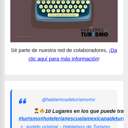
Sé parte de nuestra red de colaboradores, ¡
Da
clic aquí para más información
!
@hablemosdeturismomx
10 Lugares en los que puede trab
#turismo
#hoteleria
#escuelamexicanadeturi
♬ sonido original - Hablemos de Turismo