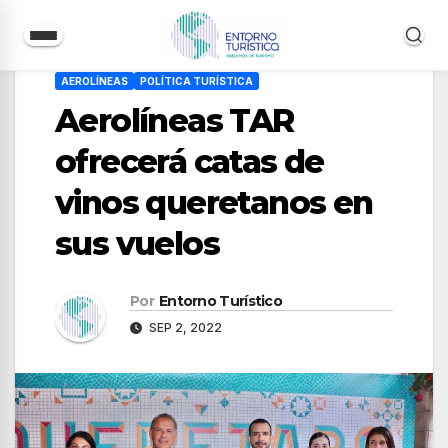
Saltar
AEROLÍNEAS
POLÍTICA TURÍSTICA
al
Aerolíneas TAR
contenido
ofrecerá catas de
vinos queretanos en
sus vuelos
Por
Entorno Turístico
SEP 2, 2022