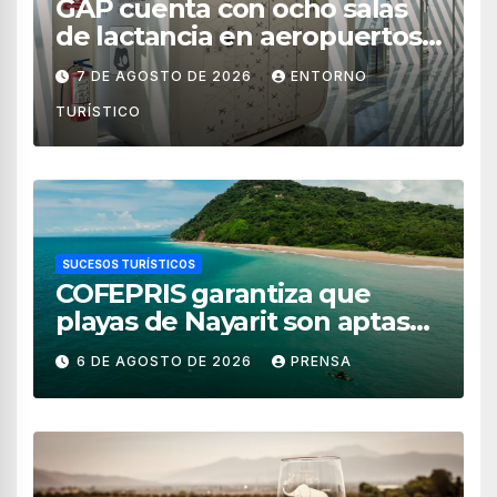
GAP cuenta con ocho salas
de lactancia en aeropuertos
de México
7 DE AGOSTO DE 2026
ENTORNO
TURÍSTICO
SUCESOS TURÍSTICOS
COFEPRIS garantiza que
playas de Nayarit son aptas
para uso recreativo
6 DE AGOSTO DE 2026
PRENSA