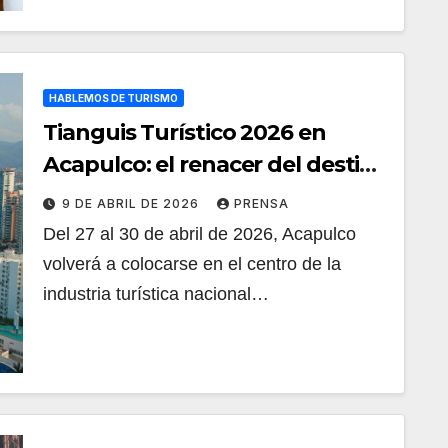
HABLEMOS DE TURISMO
Tianguis Turístico 2026 en
Acapulco: el renacer del destino
más emblemático de México
9 DE ABRIL DE 2026
PRENSA
Del 27 al 30 de abril de 2026, Acapulco
volverá a colocarse en el centro de la
industria turística nacional…