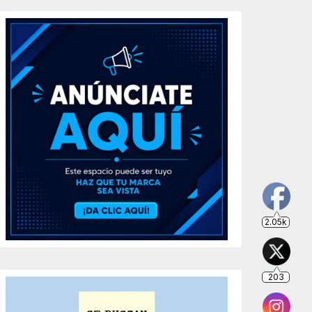
2.05k
203
649
234