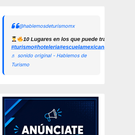
@hablemosdeturismomx
10 Lugares en los que puede trabajar un L
#turismo
#hoteleria
#escuelamexicanadeturismo
♬ sonido original - Hablemos de
Turismo