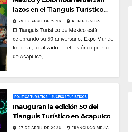
México y Colombia refuerzan
lazos en el Tianguis Turístico
2026 en Acapulco
29 DE ABRIL DE 2026
ALIN FUENTES
El Tianguis Turístico de México está
celebrando su 50 aniversario. Expo Mundo
Imperial, localizado en el histórico puerto
de Acapulco,…
POLÍTICA TURÍSTICA
SUCESOS TURÍSTICOS
Inauguran la edición 50 del
Tianguis Turístico en Acapulco
27 DE ABRIL DE 2026
FRANCISCO MEJÍA