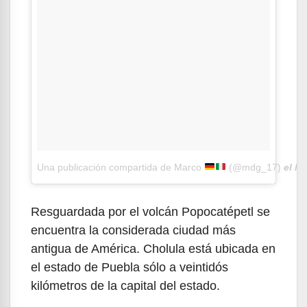
Una publicación compartida de Marco
(@mdg_17)
el
Ma
Resguardada por el volcán Popocatépetl se
encuentra la considerada ciudad más
antigua de América. Cholula está ubicada en
el estado de Puebla sólo a veintidós
kilómetros de la capital del estado.