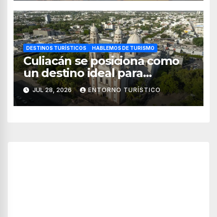
DESTINOS TURÍSTICOS
HABLEMOS DE TURISMO
Culiacán se posiciona como
un destino ideal para
combinar negocios y turismo
JUL 28, 2026
ENTORNO TURÍSTICO