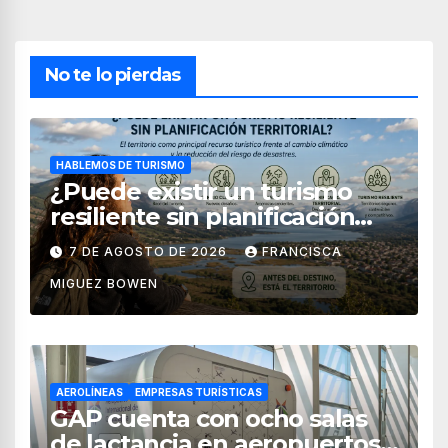
No te lo pierdas
HABLEMOS DE TURISMO
¿Puede existir un turismo
resiliente sin planificación
territorial?
7 DE AGOSTO DE 2026
FRANCISCA
MIGUEZ BOWEN
AEROLÍNEAS
EMPRESAS TURÍSTICAS
GAP cuenta con ocho salas
de lactancia en aeropuertos