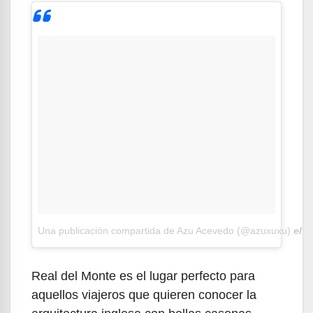
Una publicación compartida de Azu Acevedo (@azuxuxu)
el
M
Real del Monte es el lugar perfecto para
aquellos viajeros que quieren conocer la