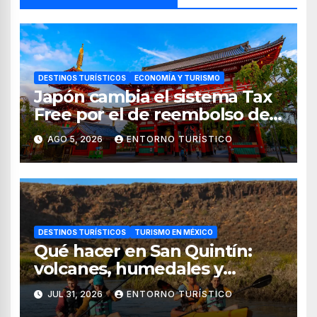
DESTINOS TURÍSTICOS
ECONOMÍA Y TURISMO
Japón cambia el sistema Tax
Free por el de reembolso de
impuestos desde noviembre
AGO 5, 2026
ENTORNO TURÍSTICO
de 2026
DESTINOS TURÍSTICOS
TURISMO EN MÉXICO
Qué hacer en San Quintín:
volcanes, humedales y
sabores del mar
JUL 31, 2026
ENTORNO TURÍSTICO