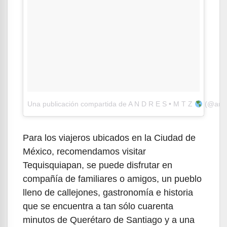
Una publicación compartida de A N D R E S • M T Z
(@andr
Para los viajeros ubicados en la Ciudad de
México, recomendamos visitar
Tequisquiapan, se puede disfrutar en
compañía de familiares o amigos, un pueblo
lleno de callejones, gastronomía e historia
que se encuentra a tan sólo cuarenta
minutos de Querétaro de Santiago y a una