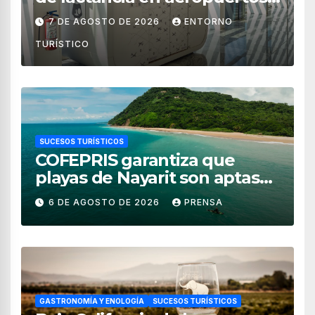
de México
7 DE AGOSTO DE 2026
ENTORNO
TURÍSTICO
SUCESOS TURÍSTICOS
COFEPRIS garantiza que
playas de Nayarit son aptas
para uso recreativo
6 DE AGOSTO DE 2026
PRENSA
GASTRONOMÍA Y ENOLOGÍA
SUCESOS TURÍSTICOS