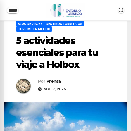
Saltar
BLOG DE VIAJES
DESTINOS TURÍSTICOS
al
TURISMO EN MÉXICO
contenido
5 actividades
esenciales para tu
viaje a Holbox
Por
Prensa
AGO 7, 2025