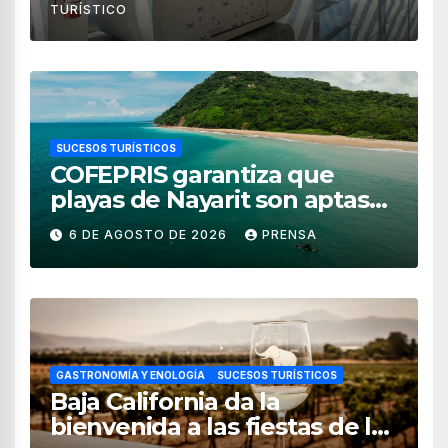
TURÍSTICO
SUCESOS TURÍSTICOS
COFEPRIS garantiza que
playas de Nayarit son aptas
para uso recreativo
6 DE AGOSTO DE 2026
PRENSA
GASTRONOMÍA Y ENOLOGÍA
SUCESOS TURÍSTICOS
Baja California da la
bienvenida a las fiestas de la