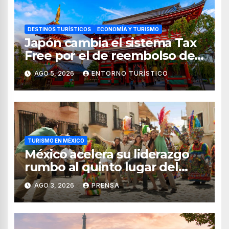
DESTINOS TURÍSTICOS
ECONOMÍA Y TURISMO
Japón cambia el sistema Tax
Free por el de reembolso de
impuestos desde noviembre
AGO 5, 2026
ENTORNO TURÍSTICO
de 2026
TURISMO EN MÉXICO
México acelera su liderazgo
rumbo al quinto lugar del
turismo mundial
AGO 3, 2026
PRENSA