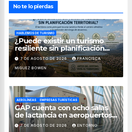
No te lo pierdas
HABLEMOS DE TURISMO
¿Puede existir un turismo
resiliente sin planificación
territorial?
7 DE AGOSTO DE 2026
FRANCISCA
MIGUEZ BOWEN
AEROLÍNEAS
EMPRESAS TURÍSTICAS
GAP cuenta con ocho salas
de lactancia en aeropuertos
de México
7 DE AGOSTO DE 2026
ENTORNO