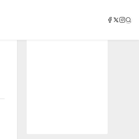
2.05k