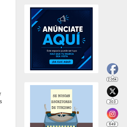
203
649
234
r
s