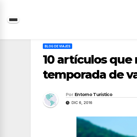
Saltar
al
contenido
BLOG DE VIAJES
10 artículos que
temporada de v
Por
Entorno Turístico
DIC 6, 2016