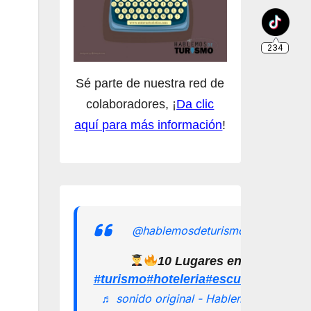
Sé parte de nuestra red de
colaboradores, ¡
Da clic
aquí para más información
!
@hablemosdeturismomx
10 Lugares en los que pu
#turismo
#hoteleria
#escuelamexican
♬ sonido original - Hablemos de