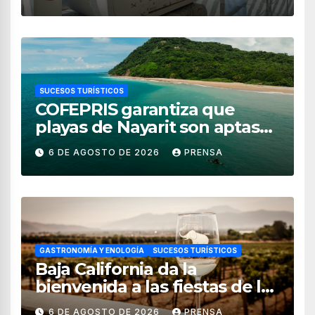
SUCESOS TURÍSTICOS
COFEPRIS garantiza que
playas de Nayarit son aptas
para uso recreativo
6 DE AGOSTO DE 2026
PRENSA
GASTRONOMÍA Y ENOLOGÍA
SUCESOS TURÍSTICOS
Baja California da la
bienvenida a las fiestas de la
vendimia 2026
6 DE AGOSTO DE 2026
PRENSA