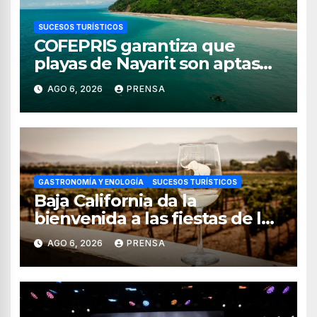
SUCESOS TURÍSTICOS
COFEPRIS garantiza que
playas de Nayarit son aptas
para uso recreativo
AGO 6, 2026
PRENSA
GASTRONOMÍA Y ENOLOGÍA
SUCESOS TURÍSTICOS
Baja California da la
bienvenida a las fiestas de la
vendimia 2026
AGO 6, 2026
PRENSA