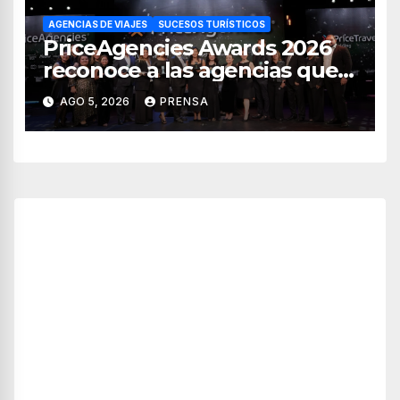
AGENCIAS DE VIAJES
SUCESOS TURÍSTICOS
PriceAgencies Awards 2026
reconoce a las agencias que
impulsan el crecimiento del
AGO 5, 2026
PRENSA
turismo en México