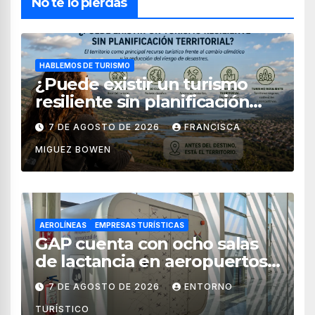
No te lo pierdas
HABLEMOS DE TURISMO
¿Puede existir un turismo
resiliente sin planificación
territorial?
7 DE AGOSTO DE 2026
FRANCISCA
MIGUEZ BOWEN
AEROLÍNEAS
EMPRESAS TURÍSTICAS
GAP cuenta con ocho salas
de lactancia en aeropuertos
de México
7 DE AGOSTO DE 2026
ENTORNO
TURÍSTICO