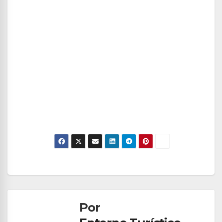
Navegación
de
Por
entradas