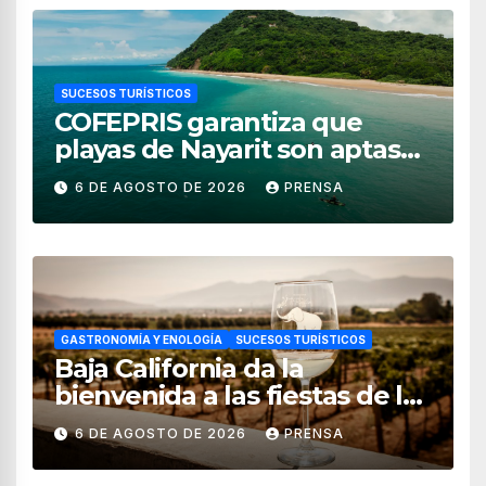
SUCESOS TURÍSTICOS
COFEPRIS garantiza que
playas de Nayarit son aptas
para uso recreativo
6 DE AGOSTO DE 2026
PRENSA
GASTRONOMÍA Y ENOLOGÍA
SUCESOS TURÍSTICOS
Baja California da la
bienvenida a las fiestas de la
vendimia 2026
6 DE AGOSTO DE 2026
PRENSA