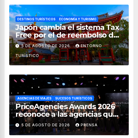
DESTINOS TURÍSTICOS
ECONOMÍA Y TURISMO
Japón cambia el sistema Tax
Free por el de reembolso de
impuestos desde noviembre
5 DE AGOSTO DE 2026
ENTORNO
de 2026
TURÍSTICO
AGENCIAS DE VIAJES
SUCESOS TURÍSTICOS
PriceAgencies Awards 2026
reconoce a las agencias que
impulsan el crecimiento del
5 DE AGOSTO DE 2026
PRENSA
turismo en México