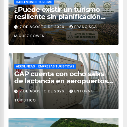
HABLEMOS DE TURISMO
¿Puede existir un turismo
resiliente sin planificación
territorial?
7 DE AGOSTO DE 2026
FRANCISCA
MIGUEZ BOWEN
AEROLÍNEAS
EMPRESAS TURÍSTICAS
GAP cuenta con ocho salas
de lactancia en aeropuertos
de México
7 DE AGOSTO DE 2026
ENTORNO
TURÍSTICO