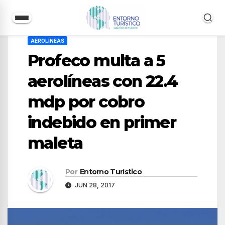
Saltar
AEROLÍNEAS
al
Profeco multa a 5
contenido
aerolíneas con 22.4
mdp por cobro
indebido en primer
maleta
Por
Entorno Turístico
JUN 28, 2017