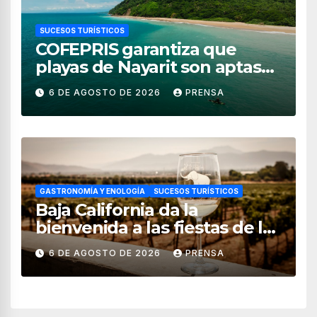
SUCESOS TURÍSTICOS
COFEPRIS garantiza que
playas de Nayarit son aptas
para uso recreativo
6 DE AGOSTO DE 2026
PRENSA
GASTRONOMÍA Y ENOLOGÍA
SUCESOS TURÍSTICOS
Baja California da la
bienvenida a las fiestas de la
vendimia 2026
6 DE AGOSTO DE 2026
PRENSA