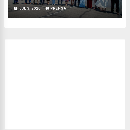
vuelos semanales
JUL 3, 2026
PRENSA